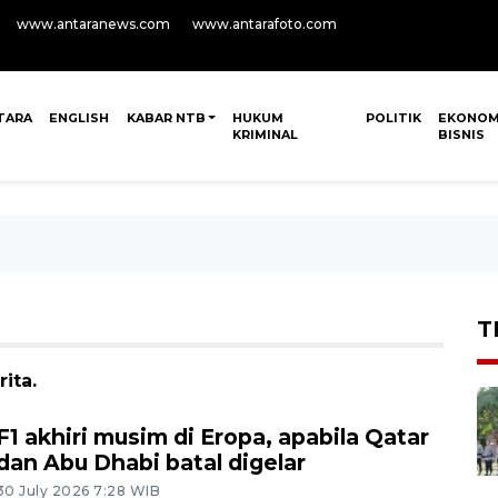
www.antaranews.com
www.antarafoto.com
TARA
ENGLISH
KABAR NTB
HUKUM
POLITIK
EKONOM
KRIMINAL
BISNIS
T
ita.
F1 akhiri musim di Eropa, apabila Qatar
dan Abu Dhabi batal digelar
30 July 2026 7:28 WIB