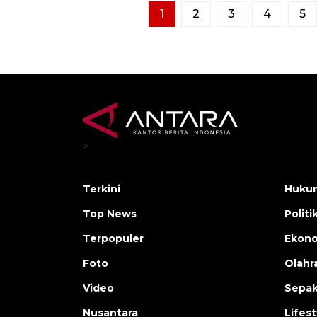
1
2
3
4
5
>
Terkini
Hukum
Top News
Politi
Terpopuler
Ekono
Foto
Olahr
Video
Sepak
Nusantara
Lifest