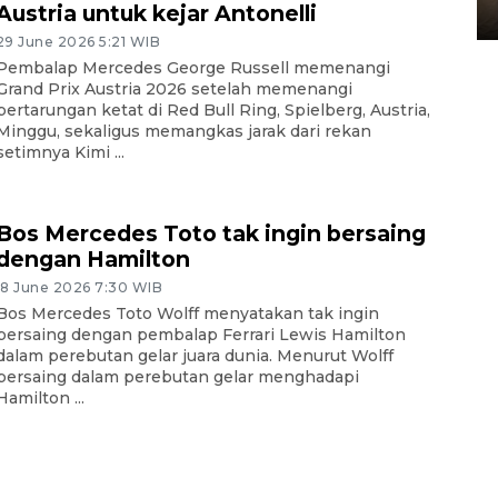
Austria untuk kejar Antonelli
10 March 2026 12:55 WIB
29 June 2026 5:21 WIB
Pembalap Mercedes George Russell memenangi
Grand Prix Austria 2026 setelah memenangi
pertarungan ketat di Red Bull Ring, Spielberg, Austria,
Minggu, sekaligus memangkas jarak dari rekan
setimnya Kimi ...
Bos Mercedes Toto tak ingin bersaing
dengan Hamilton
18 June 2026 7:30 WIB
Bos Mercedes Toto Wolff menyatakan tak ingin
bersaing dengan pembalap Ferrari Lewis Hamilton
dalam perebutan gelar juara dunia. Menurut Wolff
bersaing dalam perebutan gelar menghadapi
Hamilton ...