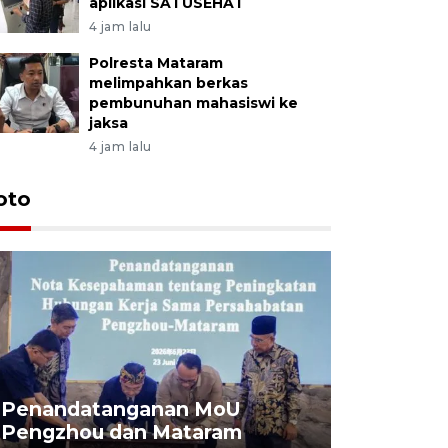
aplikasi SATUSEHAT
4 jam lalu
Polresta Mataram
melimpahkan berkas
pembunuhan mahasiswi ke
jaksa
4 jam lalu
oto
Penandatanganan MoU
Penanda
Pengzhou dan Mataram
Pengzhou