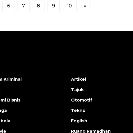
6
7
8
9
10
»
 Kriminal
Artikel
k
Tajuk
mi Bisnis
Otomotif
aga
Tekno
bola
English
yle
Ruang Ramadhan