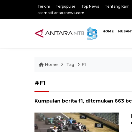
Terkini
Terpopuler
Top News
Tentang Kami
otomotif.antaranews.com
HOME
NUSAN
Home
Tag
F1
#F1
Kumpulan berita f1, ditemukan 663 ber