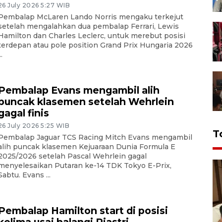
26 July 2026 5:27 WIB
Pembalap McLaren Lando Norris mengaku terkejut
setelah mengalahkan dua pembalap Ferrari, Lewis
Hamilton dan Charles Leclerc, untuk merebut posisi
terdepan atau pole position Grand Prix Hungaria 2026
..
Pembalap Evans mengambil alih
puncak klasemen setelah Wehrlein
gagal finis
26 July 2026 5:25 WIB
T
Pembalap Jaguar TCS Racing Mitch Evans mengambil
alih puncak klasemen Kejuaraan Dunia Formula E
2025/2026 setelah Pascal Wehrlein gagal
menyelesaikan Putaran ke-14 TDK Tokyo E-Prix,
Sabtu. Evans ...
Pembalap Hamilton start di posisi
kelima usai halangi Piastri