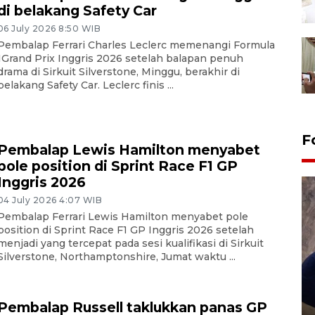
di belakang Safety Car
06 July 2026 8:50 WIB
Pembalap Ferrari Charles Leclerc memenangi Formula
1Grand Prix Inggris 2026 setelah balapan penuh
drama di Sirkuit Silverstone, Minggu, berakhir di
belakang Safety Car. Leclerc finis ...
F
Pembalap Lewis Hamilton menyabet
pole position di Sprint Race F1 GP
Inggris 2026
04 July 2026 4:07 WIB
Pembalap Ferrari Lewis Hamilton menyabet pole
position di Sprint Race F1 GP Inggris 2026 setelah
menjadi yang tercepat pada sesi kualifikasi di Sirkuit
Silverstone, Northamptonshire, Jumat waktu ...
Sidang putusan terdakwa
pembunuhan Brigadir Nurhadi
Pembalap Russell taklukkan panas GP