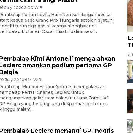
26 July 2026 5:00 WIB
Pembalap Ferrari Lewis Hamilton kehilangan posisi
start kedua pada Grand Prix Hungaria setelah dijatuhi
penalti turun tiga posisi karena menghalangi
pembalap McLaren Oscar Piastri dalam sesi ...
L
T
2 j
Pembalap Kimi Antonelli mengalahkan
Leclerc amankan podium pertama GP
Belgia
20 July 2026 6:14 WIB
Pembalap Mercedes Kimi Antonelli mengalahkan
pembalap Ferrari Charles Leclerc untuk
mengamankan gelar juara balapan utama Formula 1
GP Belgia yang berlangsung di Spa-Francochamps,
Minggu malam. ...
Pembalap Leclerc menangi GP Inggris