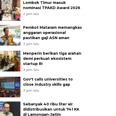
Lombok Timur masuk
nominasi TPAKD Award 2026
2 jam lalu
Pemkot Mataram memangkas
anggaran operasional
pastikan gaji ASN aman
3 jam lalu
Menperin berikan tiga arahan
demi perkuat ekosistem
startup RI
3 jam lalu
Gov't calls universities to
close industry skills gap
3 jam lalu
Sebanyak 40 ribu liter air
didistribusikan untuk 741 KK
di Lamongan-Jatim