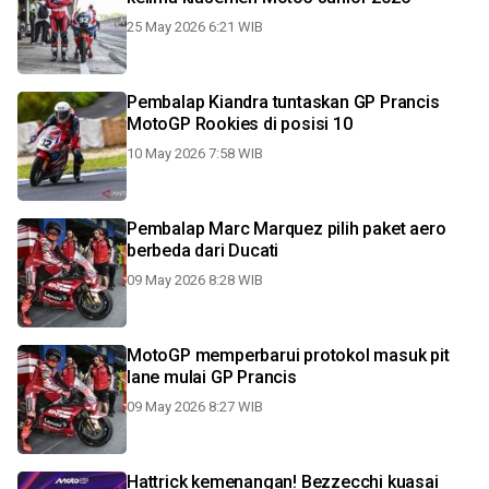
25 May 2026 6:21 WIB
Pembalap Kiandra tuntaskan GP Prancis
MotoGP Rookies di posisi 10
10 May 2026 7:58 WIB
Pembalap Marc Marquez pilih paket aero
berbeda dari Ducati
09 May 2026 8:28 WIB
MotoGP memperbarui protokol masuk pit
lane mulai GP Prancis
09 May 2026 8:27 WIB
Hattrick kemenangan! Bezzecchi kuasai