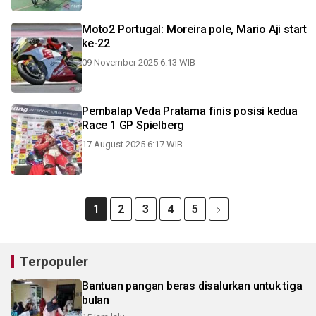
Moto2 Portugal: Moreira pole, Mario Aji start
ke-22
09 November 2025 6:13 WIB
Pembalap Veda Pratama finis posisi kedua
Race 1 GP Spielberg
17 August 2025 6:17 WIB
1
2
3
4
5
Terpopuler
Bantuan pangan beras disalurkan untuk tiga
bulan