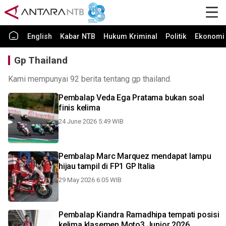
English
Kabar NTB
Hukum Kriminal
Politik
Ekonomi 
Gp Thailand
Kami mempunyai 92 berita tentang gp thailand.
Pembalap Veda Ega Pratama bukan soal
finis kelima
24 June 2026 5:49 WIB
Pembalap Marc Marquez mendapat lampu
hijau tampil di FP1 GP Italia
29 May 2026 6:05 WIB
Pembalap Kiandra Ramadhipa tempati posisi
kelima klasemen Moto3 Junior 2026