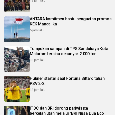
19 jam lalu
ANTARA komitmen bantu penguatan promosi
KEK Mandalika
6 jam lalu
Tumpukan sampah di TPS Sandubaya Kota
Mataram tersisa sebanyak 2.000 ton
13 jam lalu
Hubner starter saat Fortuna Sittard tahan
PSV 2-2
12 jam lalu
ITDC dan BRI dorong pariwisata
berkelanjutan melalui "BRI Nusa Dua Eco