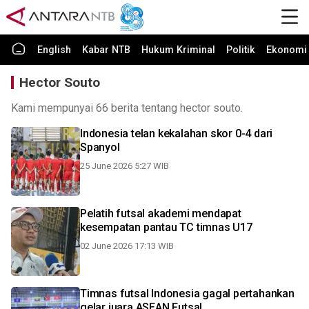
English
Kabar NTB
Hukum Kriminal
Politik
Ekonomi 
Hector Souto
Kami mempunyai 66 berita tentang hector souto.
Indonesia telan kekalahan skor 0-4 dari
Spanyol
25 June 2026 5:27 WIB
Pelatih futsal akademi mendapat
kesempatan pantau TC timnas U17
02 June 2026 17:13 WIB
Timnas futsal Indonesia gagal pertahankan
gelar juara ASEAN Futsal