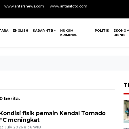
www.antaranews.com
www.antarafoto.com
TARA
ENGLISH
KABAR NTB
HUKUM
POLITIK
EKONOM
KRIMINAL
BISNIS
T
 berita.
Kondisi fisik pemain Kendal Tornado
FC meningkat
23 July 2026 8:36 WIB