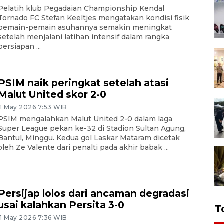
Pelatih klub Pegadaian Championship Kendal
Tornado FC Stefan Keeltjes mengatakan kondisi fisik
pemain-pemain asuhannya semakin meningkat
setelah menjalani latihan intensif dalam rangka
persiapan ...
PSIM naik peringkat setelah atasi
Malut United skor 2-0
11 May 2026 7:53 WIB
PSIM mengalahkan Malut United 2-0 dalam laga
Super League pekan ke-32 di Stadion Sultan Agung,
Bantul, Minggu. Kedua gol Laskar Mataram dicetak
oleh Ze Valente dari penalti pada akhir babak ...
Persijap lolos dari ancaman degradasi
usai kalahkan Persita 3-0
T
11 May 2026 7:36 WIB