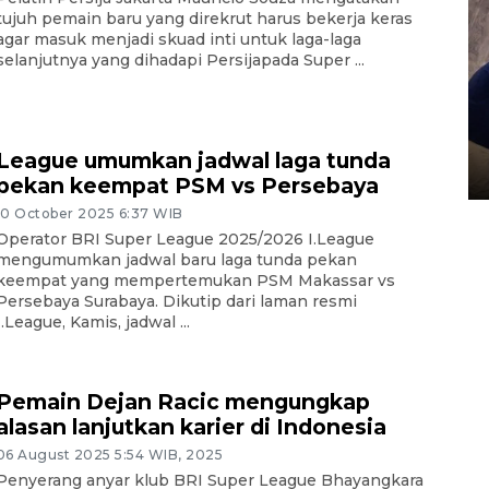
tujuh pemain baru yang direkrut harus bekerja keras
agar masuk menjadi skuad inti untuk laga-laga
selanjutnya yang dihadapi Persijapada Super ...
Sidang putusan terdakwa
pembunuhan Brigadir Nurhadi
League umumkan jadwal laga tunda
10 March 2026 12:55 WIB
pekan keempat PSM vs Persebaya
10 October 2025 6:37 WIB
Operator BRI Super League 2025/2026 I.League
mengumumkan jadwal baru laga tunda pekan
keempat yang mempertemukan PSM Makassar vs
Persebaya Surabaya. Dikutip dari laman resmi
I.League, Kamis, jadwal ...
Pemain Dejan Racic mengungkap
alasan lanjutkan karier di Indonesia
06 August 2025 5:54 WIB, 2025
Penyerang anyar klub BRI Super League Bhayangkara