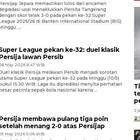
Persijap Jepara memastikan lolos dari ancaman
degradasi usai menaklukkan Persita Tangerang
dengan skor telak 3-0 pada pekan ke-32 Super
League 2025/26 di Banten International Stadium (BIS),
Minggu. ...
Super League pekan ke-32: duel klasik
Persija lawan Persib
08 May 2026 8:47 WIB
Duel klasik Persija melawan Persib menjadi sorotan
utama Super League pekan ke-32 pada Minggu (10/5)
pukul 15.30 WIB. Laga itu diprediksi menyita perhatian
T
besar pecinta sepak bola nasional karena ...
t
p
2 j
Persija membawa pulang tiga poin
setelah menang 2-0 atas Persijap
05 May 2026 5:06 WIB