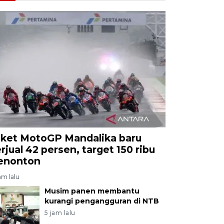
iket MotoGP Mandalika baru
erjual 42 persen, target 150 ribu
enonton
am lalu
Musim panen membantu
kurangi pengangguran di NTB
5 jam lalu