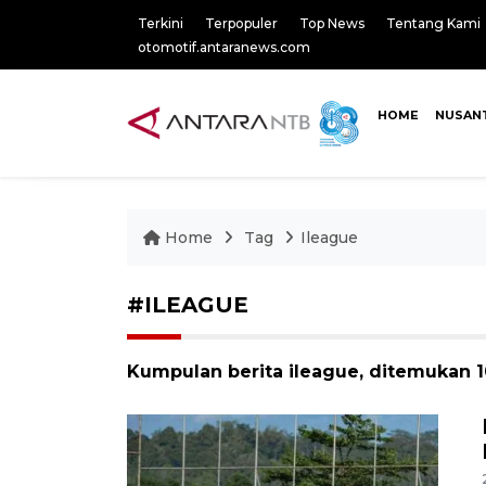
Terkini
Terpopuler
Top News
Tentang Kami
otomotif.antaranews.com
HOME
NUSAN
Home
Tag
Ileague
#ILEAGUE
Kumpulan berita ileague, ditemukan 10