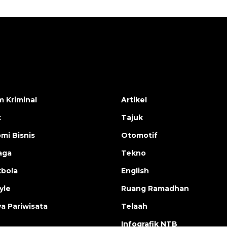
 Kriminal
Artikel
k
Tajuk
mi Bisnis
Otomotif
aga
Tekno
bola
English
yle
Ruang Ramadhan
a Pariwisata
Telaah
Infografik NTB