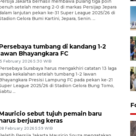
Persija Jakarta berhasil membawa pulang tiga poin
penuh setelah menang 2-0 di markas Persijap Jepara
dalam lanjutan pekan ke-31 Super League 2025/26 di
Stadion Gelora Bumi Kartini, Jepara, Senin. ...
Persebaya tumbang di kandang 1-2
lawan Bhayangkara FC
15 February 2026 5:30 WIB
Persebaya Surabaya harus mengakhiri catatan 13 laga
tanpa kekalahan setelah tumbang 1-2 lawan
Bhayangkara Presisi Lampung FC pada pekan ke-21
Super League 2025/26 di Stadion Gelora Bung Tomo,
Sabtu ...
F
Mauricio sebut tujuh pemain baru
harus berjuang keras
08 February 2026 5:59 WIB
Pelatih Persija Jakarta Mauricio Souza mengatakan