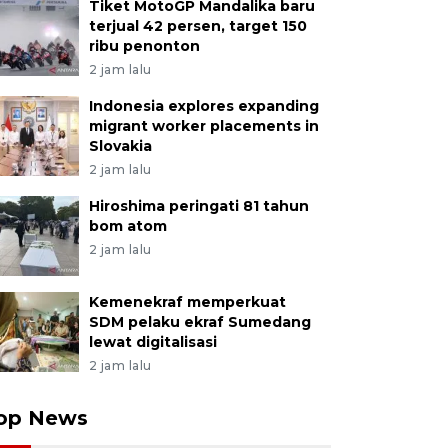
Tiket MotoGP Mandalika baru
terjual 42 persen, target 150
ribu penonton
2 jam lalu
Indonesia explores expanding
migrant worker placements in
Slovakia
2 jam lalu
Hiroshima peringati 81 tahun
bom atom
2 jam lalu
Kemenekraf memperkuat
SDM pelaku ekraf Sumedang
lewat digitalisasi
2 jam lalu
op News