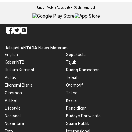
Unduh Mobile Apps untuk iOS dan Android
Jelajahi ANTARA News Mataram
English
Sepakbola
Kabar NTB
Tajuk
Hukum Kriminal
Ruang Ramadhan
Politik
Telaah
Ekonomi Bisnis
Otomotif
Olahraga
Tekno
Artikel
Kesra
Lifestyle
Pendidikan
Nasional
Budaya Pariwisata
Nusantara
Suara Publik
Foto
Internasional