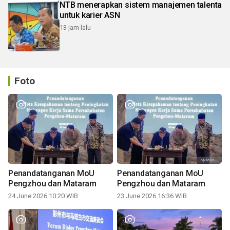
NTB menerapkan sistem manajemen talenta
untuk karier ASN
13 jam lalu
Foto
Penandatanganan MoU
Penandatanganan MoU
Pengzhou dan Mataram
Pengzhou dan Mataram
24 June 2026 10:20 WIB
23 June 2026 16:36 WIB