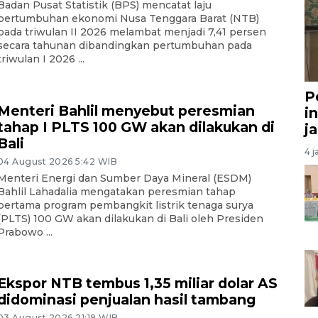
Badan Pusat Statistik (BPS) mencatat laju
pertumbuhan ekonomi Nusa Tenggara Barat (NTB)
pada triwulan II 2026 melambat menjadi 7,41 persen
secara tahunan dibandingkan pertumbuhan pada
triwulan I 2026 ...
P
Menteri Bahlil menyebut peresmian
i
tahap I PLTS 100 GW akan dilakukan di
j
Bali
4 j
04 August 2026 5:42 WIB
Menteri Energi dan Sumber Daya Mineral (ESDM)
Bahlil Lahadalia mengatakan peresmian tahap
pertama program pembangkit listrik tenaga surya
(PLTS) 100 GW akan dilakukan di Bali oleh Presiden
Prabowo ...
Ekspor NTB tembus 1,35 miliar dolar AS
didominasi penjualan hasil tambang
03 August 2026 21:19 WIB