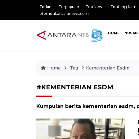
Terkini
Terpopuler
Top News
Tentang Kami
otomotif.antaranews.com
HOME
NUSAN
Home
Tag
Kementerian Esdm
#KEMENTERIAN ESDM
Kumpulan berita kementerian esdm, d