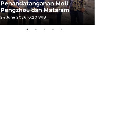
Penandatanganan MoU
Penanda
Pengzhou dan Mataram
Pengzhou
24 June 2026 10:20 WIB
23 June 2026 