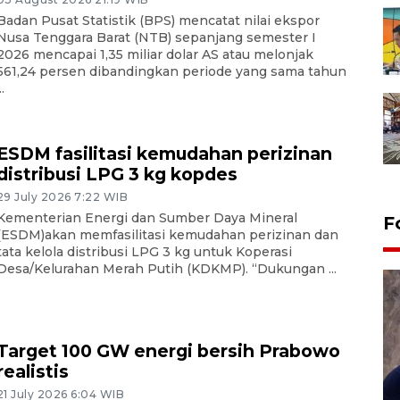
Badan Pusat Statistik (BPS) mencatat nilai ekspor
Nusa Tenggara Barat (NTB) sepanjang semester I
2026 mencapai 1,35 miliar dolar AS atau melonjak
561,24 persen dibandingkan periode yang sama tahun
..
ESDM fasilitasi kemudahan perizinan
distribusi LPG 3 kg kopdes
29 July 2026 7:22 WIB
Kementerian Energi dan Sumber Daya Mineral
F
(ESDM)akan memfasilitasi kemudahan perizinan dan
tata kelola distribusi LPG 3 kg untuk Koperasi
Desa/Kelurahan Merah Putih (KDKMP). “Dukungan ...
Target 100 GW energi bersih Prabowo
realistis
21 July 2026 6:04 WIB