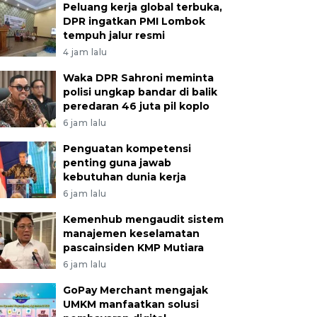
Peluang kerja global terbuka,
DPR ingatkan PMI Lombok
tempuh jalur resmi
4 jam lalu
Waka DPR Sahroni meminta
polisi ungkap bandar di balik
peredaran 46 juta pil koplo
6 jam lalu
Penguatan kompetensi
penting guna jawab
kebutuhan dunia kerja
6 jam lalu
Kemenhub mengaudit sistem
manajemen keselamatan
pascainsiden KMP Mutiara
6 jam lalu
GoPay Merchant mengajak
UMKM manfaatkan solusi