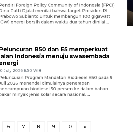
Sidang putusan terdakwa
Pendiri Foreign Policy Community of Indonesia (FPCI)
pembunuhan Brigadir Nurhadi
Dino Patti Djalal menilai bahwa target Presiden RI
Prabowo Subianto untuk membangun 100 gigawatt
10 March 2026 12:55 WIB
(GW) energi bersih dalam waktu dua tahun dinilai ...
Peluncuran B50 dan E5 memperkuat
jalan Indonesia menuju swasembada
energi
10 July 2026 6:50 WIB
Peluncuran Program Mandatori Biodiesel B50 pada 9
Juli 2026 menandai dimulainya penerapan
pencampuran biodiesel 50 persen ke dalam bahan
bakar minyak jenis solar secara nasional. ...
6
7
8
9
10
»