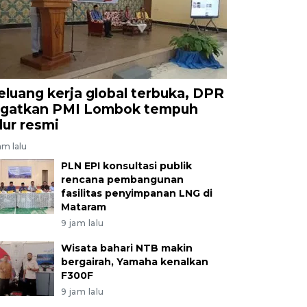
eluang kerja global terbuka, DPR
ngatkan PMI Lombok tempuh
alur resmi
am lalu
PLN EPI konsultasi publik
rencana pembangunan
fasilitas penyimpanan LNG di
Mataram
9 jam lalu
Wisata bahari NTB makin
bergairah, Yamaha kenalkan
F300F
9 jam lalu