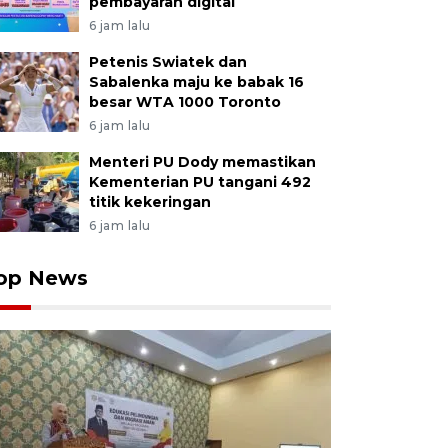
pembayaran digital
6 jam lalu
Petenis Swiatek dan
Sabalenka maju ke babak 16
besar WTA 1000 Toronto
6 jam lalu
Menteri PU Dody memastikan
Kementerian PU tangani 492
titik kekeringan
6 jam lalu
op News