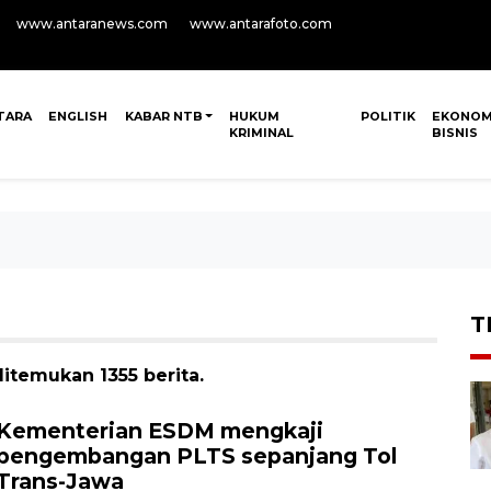
www.antaranews.com
www.antarafoto.com
TARA
ENGLISH
KABAR NTB
HUKUM
POLITIK
EKONOM
KRIMINAL
BISNIS
T
itemukan 1355 berita.
Kementerian ESDM mengkaji
pengembangan PLTS sepanjang Tol
Trans-Jawa