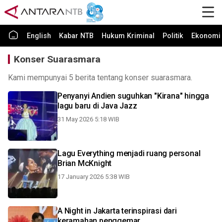
English
Kabar NTB
Hukum Kriminal
Politik
Ekonomi 
Konser Suarasmara
Kami mempunyai 5 berita tentang konser suarasmara.
Penyanyi Andien suguhkan "Kirana" hingga
lagu baru di Java Jazz
31 May 2026 5:18 WIB
Lagu Everything menjadi ruang personal
Brian McKnight
17 January 2026 5:38 WIB
A Night in Jakarta terinspirasi dari
keramahan penggemar