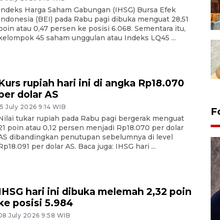
Indeks Harga Saham Gabungan (IHSG) Bursa Efek
Indonesia (BEI) pada Rabu pagi dibuka menguat 28,51
poin atau 0,47 persen ke posisi 6.068. Sementara itu,
kelompok 45 saham unggulan atau Indeks LQ45 ...
Kurs rupiah hari ini di angka Rp18.070
per dolar AS
15 July 2026 9:14 WIB
F
Nilai tukar rupiah pada Rabu pagi bergerak menguat
21 poin atau 0,12 persen menjadi Rp18.070 per dolar
AS dibandingkan penutupan sebelumnya di level
Rp18.091 per dolar AS. Baca juga: IHSG hari ...
IHSG hari ini dibuka melemah 2,32 poin
ke posisi 5.984
Sidang putusan terdakwa
08 July 2026 9:58 WIB