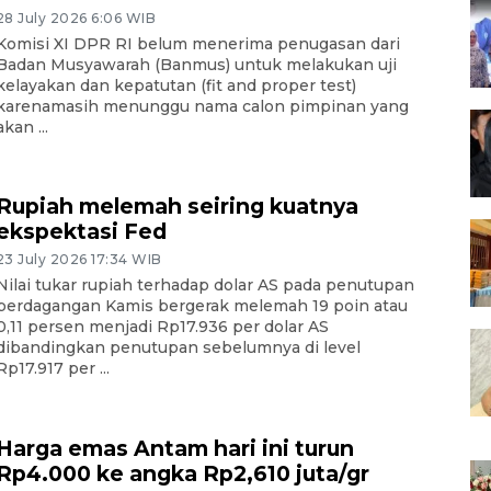
28 July 2026 6:06 WIB
Komisi XI DPR RI belum menerima penugasan dari
Badan Musyawarah (Banmus) untuk melakukan uji
kelayakan dan kepatutan (fit and proper test)
karenamasih menunggu nama calon pimpinan yang
akan ...
Rupiah melemah seiring kuatnya
ekspektasi Fed
23 July 2026 17:34 WIB
Nilai tukar rupiah terhadap dolar AS pada penutupan
perdagangan Kamis bergerak melemah 19 poin atau
0,11 persen menjadi Rp17.936 per dolar AS
dibandingkan penutupan sebelumnya di level
Rp17.917 per ...
Harga emas Antam hari ini turun
Rp4.000 ke angka Rp2,610 juta/gr