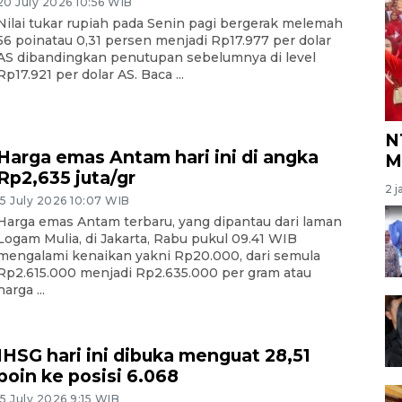
20 July 2026 10:56 WIB
Nilai tukar rupiah pada Senin pagi bergerak melemah
56 poinatau 0,31 persen menjadi Rp17.977 per dolar
AS dibandingkan penutupan sebelumnya di level
Rp17.921 per dolar AS. Baca ...
N
Harga emas Antam hari ini di angka
M
Rp2,635 juta/gr
2 j
15 July 2026 10:07 WIB
Harga emas Antam terbaru, yang dipantau dari laman
Logam Mulia, di Jakarta, Rabu pukul 09.41 WIB
mengalami kenaikan yakni Rp20.000, dari semula
Rp2.615.000 menjadi Rp2.635.000 per gram atau
harga ...
IHSG hari ini dibuka menguat 28,51
poin ke posisi 6.068
15 July 2026 9:15 WIB