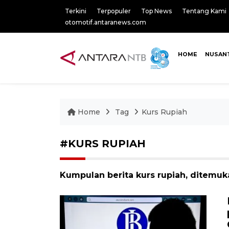
Terkini
Terpopuler
Top News
Tentang Kami
otomotif.antaranews.com
HOME
NUSAN
Home
Tag
Kurs Rupiah
#KURS RUPIAH
Kumpulan berita kurs rupiah, ditemuka