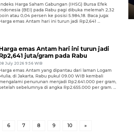
pembunuhan Brigadir Nurhadi
Indeks Harga Saham Gabungan (IHSG) Bursa Efek
Indonesia (BEI) pada Rabu pagi dibuka melemah 2,32
10 March 2026 12:55 WIB
poin atau 0,04 persen ke posisi 5.984,18. Baca juga:
Harga emas Antam hari ini turun jadi Rp2,641 ...
Harga emas Antam hari ini turun jadi
Rp2,641 juta/gram pada Rabu
08 July 2026 9:56 WIB
Harga emas Antam yang dipantau dari laman Logam
Mulia, di Jakarta, Rabu pukul 09.00 WIB kembali
mengalami penurunan menjadi Rp2.641.000 per gram,
setelah sebelumnya di angka Rp2.655.000 per gram. ...
6
7
8
9
10
»