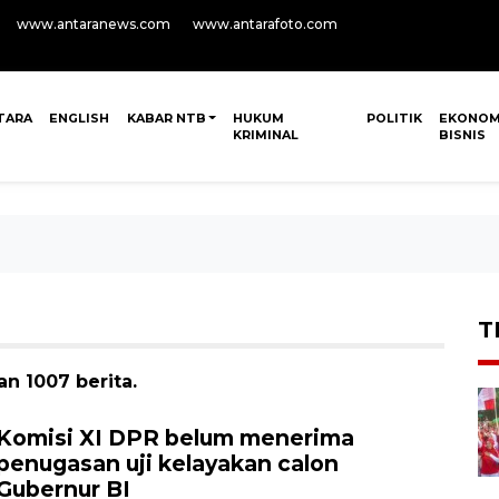
www.antaranews.com
www.antarafoto.com
TARA
ENGLISH
KABAR NTB
HUKUM
POLITIK
EKONOM
KRIMINAL
BISNIS
T
n 1007 berita.
Komisi XI DPR belum menerima
penugasan uji kelayakan calon
Gubernur BI