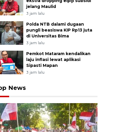
ekstra dropping elpiji subsidi
jelang Maulid
3 jam lalu
Polda NTB dalami dugaan
pungli beasiswa KIP Rp13 juta
di Universitas Bima
3 jam lalu
Pemkot Mataram kendalikan
laju inflasi lewat aplikasi
Sipasti Mapan
3 jam lalu
op News