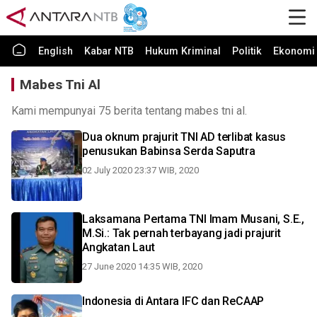
English
Kabar NTB
Hukum Kriminal
Politik
Ekonomi 
Mabes Tni Al
Kami mempunyai 75 berita tentang mabes tni al.
Dua oknum prajurit TNI AD terlibat kasus
penusukan Babinsa Serda Saputra
02 July 2020 23:37 WIB, 2020
Laksamana Pertama TNI Imam Musani, S.E.,
M.Si.: Tak pernah terbayang jadi prajurit
Angkatan Laut
27 June 2020 14:35 WIB, 2020
Indonesia di Antara IFC dan ReCAAP