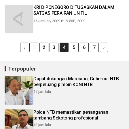
KRI DIPONEGORO DITUGASKAN DALAM
SATGAS PERAIRAN UNIFIL
16 January 2009 8:19 WIB, 2009
1
2
3
4
5
6
7
Terpopuler
Dapat dukungan Marciano, Gubernur NTB
berpeluang pimpin KONI NTB
17 jam lalu
Polda NTB memastikan penanganan
tambang Sekotong profesional
13 jam lalu