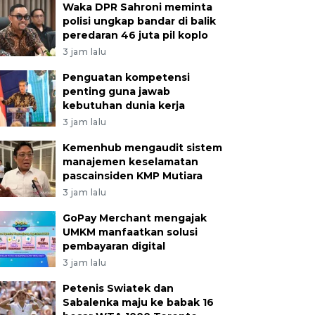
Waka DPR Sahroni meminta
polisi ungkap bandar di balik
peredaran 46 juta pil koplo
3 jam lalu
Penguatan kompetensi
penting guna jawab
kebutuhan dunia kerja
3 jam lalu
Kemenhub mengaudit sistem
manajemen keselamatan
pascainsiden KMP Mutiara
3 jam lalu
GoPay Merchant mengajak
UMKM manfaatkan solusi
pembayaran digital
3 jam lalu
Petenis Swiatek dan
Sabalenka maju ke babak 16