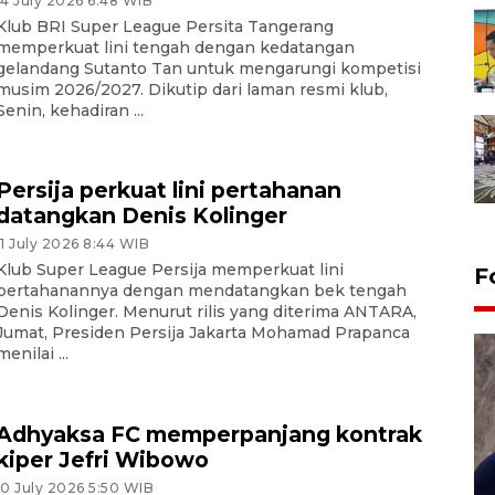
14 July 2026 6:48 WIB
Klub BRI Super League Persita Tangerang
memperkuat lini tengah dengan kedatangan
gelandang Sutanto Tan untuk mengarungi kompetisi
musim 2026/2027. Dikutip dari laman resmi klub,
Senin, kehadiran ...
Persija perkuat lini pertahanan
datangkan Denis Kolinger
11 July 2026 8:44 WIB
Klub Super League Persija memperkuat lini
F
pertahanannya dengan mendatangkan bek tengah
Denis Kolinger. Menurut rilis yang diterima ANTARA,
Jumat, Presiden Persija Jakarta Mohamad Prapanca
menilai ...
Adhyaksa FC memperpanjang kontrak
kiper Jefri Wibowo
10 July 2026 5:50 WIB