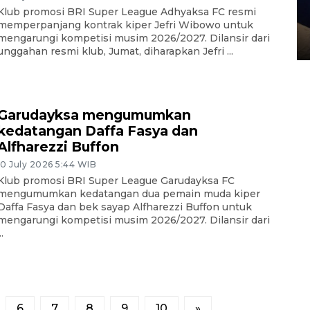
Sidang putusan terdakwa
Klub promosi BRI Super League Adhyaksa FC resmi
pembunuhan Brigadir Nurhadi
memperpanjang kontrak kiper Jefri Wibowo untuk
mengarungi kompetisi musim 2026/2027. Dilansir dari
10 March 2026 12:55 WIB
unggahan resmi klub, Jumat, diharapkan Jefri ...
Garudayksa mengumumkan
kedatangan Daffa Fasya dan
Alfharezzi Buffon
10 July 2026 5:44 WIB
Klub promosi BRI Super League Garudayksa FC
mengumumkan kedatangan dua pemain muda kiper
Daffa Fasya dan bek sayap Alfharezzi Buffon untuk
mengarungi kompetisi musim 2026/2027. Dilansir dari
..
6
7
8
9
10
»