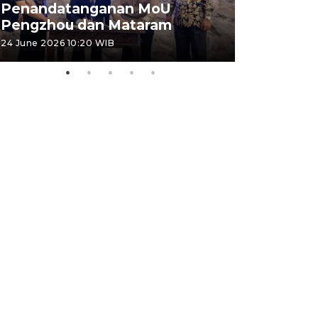
Penandatanganan MoU
Penanda
Pengzhou dan Mataram
Pengzhou
24 June 2026 10:20 WIB
23 June 2026 