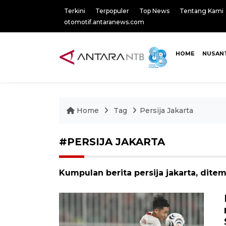
Terkini
Terpopuler
Top News
Tentang Kami
otomotif.antaranews.com
HOME
NUSAN
Home
Tag
Persija Jakarta
#PERSIJA JAKARTA
Kumpulan berita persija jakarta, ditem