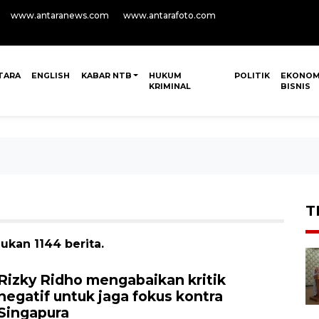
www.antaranews.com
www.antarafoto.com
TARA
ENGLISH
KABAR NTB
HUKUM
POLITIK
EKONOM
KRIMINAL
BISNIS
T
ukan 1144 berita.
Rizky Ridho mengabaikan kritik
negatif untuk jaga fokus kontra
Singapura