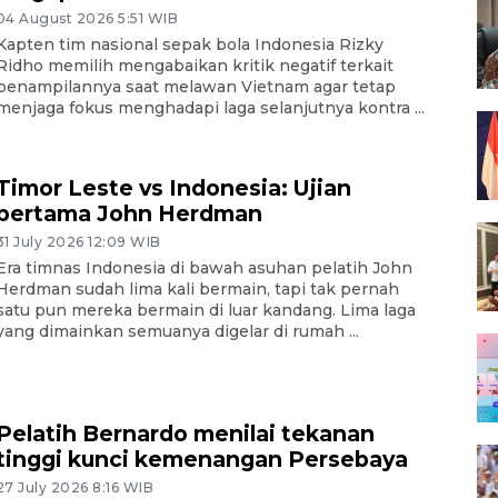
04 August 2026 5:51 WIB
Kapten tim nasional sepak bola Indonesia Rizky
Ridho memilih mengabaikan kritik negatif terkait
penampilannya saat melawan Vietnam agar tetap
menjaga fokus menghadapi laga selanjutnya kontra ...
Timor Leste vs Indonesia: Ujian
pertama John Herdman
31 July 2026 12:09 WIB
Era timnas Indonesia di bawah asuhan pelatih John
Herdman sudah lima kali bermain, tapi tak pernah
satu pun mereka bermain di luar kandang. Lima laga
yang dimainkan semuanya digelar di rumah ...
Pelatih Bernardo menilai tekanan
tinggi kunci kemenangan Persebaya
27 July 2026 8:16 WIB