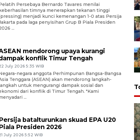
Pelatih Persebaya Bernardo Tavares menilai
keberhasilan timnya menerapkan tekanan tinggi
(pressing) menjadi kunci kemenangan 1-0 atas Persija
Jakarta pada laga penyisihan Grup B Piala Presiden
2026 ...
ASEAN mendorong upaya kurangi
dampak konflik Timur Tengah
22 July 2026 5:35 WIB
Negara-negara anggota Perhimpunan Bangsa-Bangsa
Asia Tenggara (ASEAN) akan mendorong langkah-
langkah untuk mengurangi dampak sosial dan
T
ekonomi dari konflik di Timur Tengah. "Kami
menyadari ...
Persija batalturunkan skuad EPA U20
Piala Presiden 2026
21 July 2026 5:52 WIB