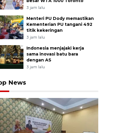
besar WTA 1000 Toronto
3 jam lalu
Menteri PU Dody memastikan
Kementerian PU tangani 492
titik kekeringan
3 jam lalu
Indonesia menjajaki kerja
sama inovasi batu bara
dengan AS
3 jam lalu
op News