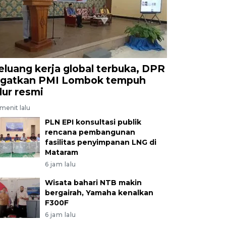
eluang kerja global terbuka, DPR
ngatkan PMI Lombok tempuh
alur resmi
menit lalu
PLN EPI konsultasi publik
rencana pembangunan
fasilitas penyimpanan LNG di
Mataram
6 jam lalu
Wisata bahari NTB makin
bergairah, Yamaha kenalkan
F300F
6 jam lalu