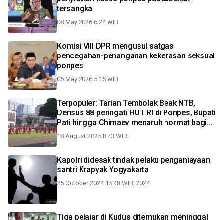
tersangka
08 May 2026 6:24 WIB
Komisi VIII DPR mengusul satgas
pencegahan-penanganan kekerasan seksual
ponpes
05 May 2026 5:15 WIB
Terpopuler: Tarian Tembolak Beak NTB,
Densus 88 peringati HUT RI di Ponpes, Bupati
Pati hingga Chimaev menaruh hormat bagi
Dricus
18 August 2025 8:43 WIB
Kapolri didesak tindak pelaku penganiayaan
santri Krapyak Yogyakarta
25 October 2024 15:48 WIB, 2024
Tiga pelajar di Kudus ditemukan meninggal