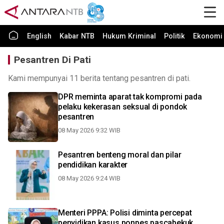
English
Kabar NTB
Hukum Kriminal
Politik
Ekonomi 
Pesantren Di Pati
Kami mempunyai 11 berita tentang pesantren di pati.
DPR meminta aparat tak kompromi pada
pelaku kekerasan seksual di pondok
pesantren
08 May 2026 9:32 WIB
Pesantren benteng moral dan pilar
pendidikan karakter
08 May 2026 9:24 WIB
Menteri PPPA: Polisi diminta percepat
penyidikan kasus ponpes pascabekuk