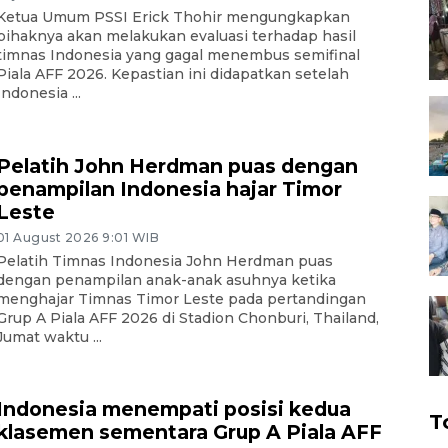
Ketua Umum PSSI Erick Thohir mengungkapkan
pihaknya akan melakukan evaluasi terhadap hasil
timnas Indonesia yang gagal menembus semifinal
Piala AFF 2026. Kepastian ini didapatkan setelah
Indonesia ...
Pelatih John Herdman puas dengan
penampilan Indonesia hajar Timor
Leste
01 August 2026 9:01 WIB
Pelatih Timnas Indonesia John Herdman puas
dengan penampilan anak-anak asuhnya ketika
menghajar Timnas Timor Leste pada pertandingan
Grup A Piala AFF 2026 di Stadion Chonburi, Thailand,
Jumat waktu ...
Indonesia menempati posisi kedua
T
klasemen sementara Grup A Piala AFF