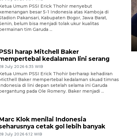
Ketua Umum PSSI Erick Thohir menyebut
kemenangan besar 5-1 Indonesia atas Kamboja di
Stadion Pakansari, Kabupaten Bogor, Jawa Barat,
Senin, belum bisa menjadi tolak ukur kualitas
Sidang putusan terdakwa
permainan tim Garuda ...
pembunuhan Brigadir Nurhadi
10 March 2026 12:55 WIB
PSSI harap Mitchell Baker
mempertebal kedalaman lini serang
28 July 2026 6:35 WIB
Ketua Umum PSSI Erick Thohir berharap kehadiran
Micthell Baker mempertebal kedalaman skuad timnas
Indonesia di lini depan setelah selama ini Garuda
bergantung pada Ole Romeny. Baker menjadi ...
Marc Klok menilai Indonesia
seharusnya cetak gol lebih banyak
28 July 2026 6:12 WIB