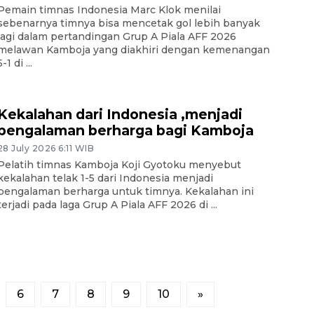
Pemain timnas Indonesia Marc Klok menilai
sebenarnya timnya bisa mencetak gol lebih banyak
lagi dalam pertandingan Grup A Piala AFF 2026
melawan Kamboja yang diakhiri dengan kemenangan
5-1 di ...
Kekalahan dari Indonesia ,menjadi
pengalaman berharga bagi Kamboja
28 July 2026 6:11 WIB
Pelatih timnas Kamboja Koji Gyotoku menyebut
kekalahan telak 1-5 dari Indonesia menjadi
pengalaman berharga untuk timnya. Kekalahan ini
terjadi pada laga Grup A Piala AFF 2026 di ...
6
7
8
9
10
»