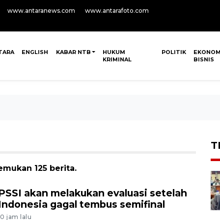
www.antaranews.com
www.antarafoto.com
TARA
ENGLISH
KABAR NTB
HUKUM
POLITIK
EKONOM
KRIMINAL
BISNIS
T
emukan 125 berita.
PSSI akan melakukan evaluasi setelah
Indonesia gagal tembus semifinal
10 jam lalu