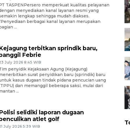
PT TASPENPersero memperkuat kualitas pelayanan
dengan menyediakan kanal layanan resmi yang
semakin lengkap sehingga mudah diakses.
“Penyediaan berbagai kanal layanan merupakan
bagian ...
Kejagung terbitkan sprindik baru,
panggil Febrie
23 July 2026 8:45 WIB
Tim penyidik Kejaksaan Agung (Kejagung)
menerbitkan surat penyidikan baru (sprindik) baru
untuk kasus dugaan tindak pidana pencucian uang
(TPPU) dan memanggil beberapa saksi, mulai dari
mantan ...
Polisi selidiki laporan dugaan
penculikan atlet golf
T
21 July 2026 5:39 WIB