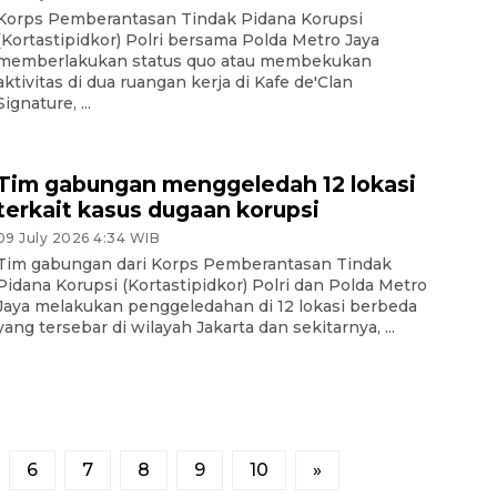
Korps Pemberantasan Tindak Pidana Korupsi
(Kortastipidkor) Polri bersama Polda Metro Jaya
memberlakukan status quo atau membekukan
aktivitas di dua ruangan kerja di Kafe de'Clan
Signature, ...
Tim gabungan menggeledah 12 lokasi
terkait kasus dugaan korupsi
09 July 2026 4:34 WIB
Tim gabungan dari Korps Pemberantasan Tindak
Pidana Korupsi (Kortastipidkor) Polri dan Polda Metro
Jaya melakukan penggeledahan di 12 lokasi berbeda
yang tersebar di wilayah Jakarta dan sekitarnya, ...
6
7
8
9
10
»