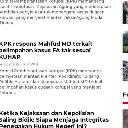
Komisi Pemberantasan Korupsi (KPK) memandang
positif keputusan Kejaksaan Agung yang menetapkan
sembilan penyidik untuk menangani kasus dugaan
korupsi yang menjerat mantan Jaksa Agung Muda
Tindak ...
KPK respons Mahfud MD terkait
pelimpahan kasus FA tak sesuai
KUHAP
14 July 2026 6:51 WIB
Komisi Pemberantasan Korupsi (KPK) merespons
pernyataan mantan Menteri Koordinator Bidang
Politik, Hukum, dan Keamanan Mahfud MD terkait
pelimpahan kasus dugaan korupsi yang menjerat
Febrie ...
F
Ketika Kejaksaan dan Kepolisian
Saling Bidik: Siapa Menjaga Integritas
Penegakan Hukum Negeri Ini?