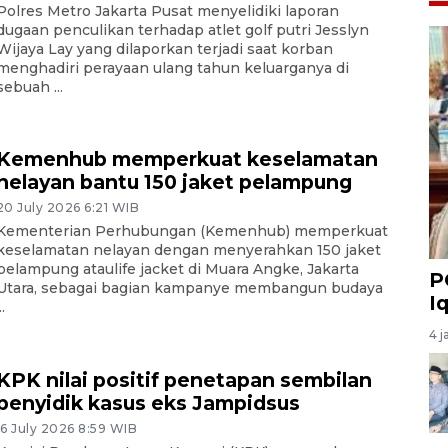
Polres Metro Jakarta Pusat menyelidiki laporan
dugaan penculikan terhadap atlet golf putri Jesslyn
Wijaya Lay yang dilaporkan terjadi saat korban
menghadiri perayaan ulang tahun keluarganya di
sebuah ...
Kemenhub memperkuat keselamatan
nelayan bantu 150 jaket pelampung
20 July 2026 6:21 WIB
Kementerian Perhubungan (Kemenhub) memperkuat
keselamatan nelayan dengan menyerahkan 150 jaket
pelampung ataulife jacket di Muara Angke, Jakarta
P
Utara, sebagai bagian kampanye membangun budaya
I
..
4 j
KPK nilai positif penetapan sembilan
penyidik kasus eks Jampidsus
16 July 2026 8:59 WIB