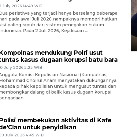
11 July 2026 14:49 WIB
Dua peristiwa yang terjadi hanya berselang beberapa
hari pada awal Juli 2026 nampaknya memperlihatkan
sisi paling rapuh dari sistem penegakan hukum
Sidang putusan terdakwa
Indonesia. Pada 2 Juli 2026, Kejaksaan ...
pembunuhan Brigadir Nurhadi
10 March 2026 12:55 WIB
Kompolnas mendukung Polri usut
tuntas kasus dugaan korupsi batu bara
10 July 2026 5:25 WIB
Anggota Komisi Kepolisian Nasional (Kompolnas)
Mohammad Choirul Anam menyatakan dukungannya
kepada pihak kepolisian untuk mengusut tuntas dan
membongkar dalang di balik kasus dugaan korupsi
pengadaan ...
Polisi membekukan aktivitas di Kafe
de'Clan untuk penyidikan
09 July 2026 4:45 WIB