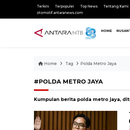
Terkini
Terpopuler
Top News
Tentang Kami
otomotif.antaranews.com
HOME
NUSAN
Home
Tag
Polda Metro Jaya
#POLDA METRO JAYA
Kumpulan berita polda metro jaya, di