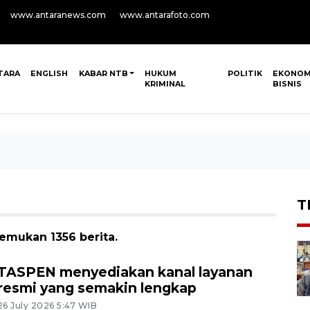
www.antaranews.com
www.antarafoto.com
TARA
ENGLISH
KABAR NTB
HUKUM
POLITIK
EKONOM
KRIMINAL
BISNIS
T
temukan 1356 berita.
TASPEN menyediakan kanal layanan
resmi yang semakin lengkap
26 July 2026 5:47 WIB