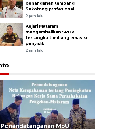
penanganan tambang
Sekotong profesional
2 jam lalu
Kejari Mataram
mengembalikan SPDP
tersangka tambang emas ke
penyidik
2 jam lalu
oto
Penandatanganan MoU
Penanda