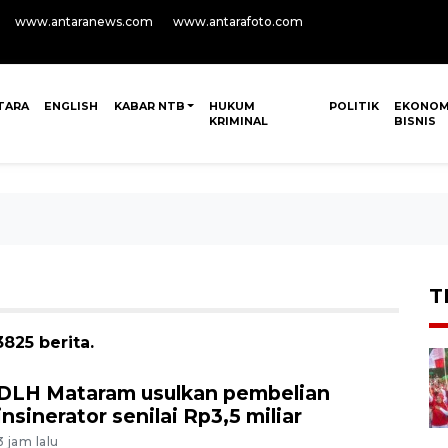
www.antaranews.com
www.antarafoto.com
TARA
ENGLISH
KABAR NTB
HUKUM
POLITIK
EKONOM
KRIMINAL
BISNIS
T
825 berita.
DLH Mataram usulkan pembelian
insinerator senilai Rp3,5 miliar
3 jam lalu