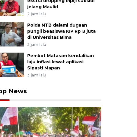
ekstra dropping elpiji subsidi
jelang Maulid
2 jam lalu
Polda NTB dalami dugaan
pungli beasiswa KIP Rp13 juta
di Universitas Bima
3 jam lalu
Pemkot Mataram kendalikan
laju inflasi lewat aplikasi
Sipasti Mapan
3 jam lalu
op News