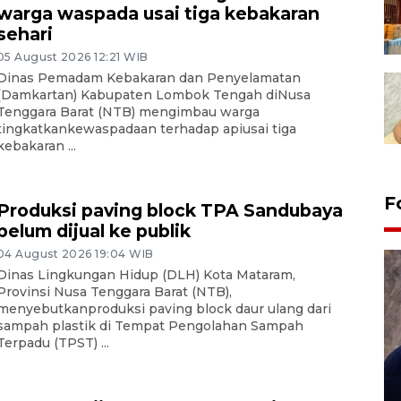
warga waspada usai tiga kebakaran
sehari
05 August 2026 12:21 WIB
Dinas Pemadam Kebakaran dan Penyelamatan
(Damkartan) Kabupaten Lombok Tengah diNusa
Tenggara Barat (NTB) mengimbau warga
tingkatkankewaspadaan terhadap apiusai tiga
kebakaran ...
F
Produksi paving block TPA Sandubaya
belum dijual ke publik
04 August 2026 19:04 WIB
Dinas Lingkungan Hidup (DLH) Kota Mataram,
Provinsi Nusa Tenggara Barat (NTB),
menyebutkanproduksi paving block daur ulang dari
sampah plastik di Tempat Pengolahan Sampah
Terpadu (TPST) ...
Sidang putusan terdakwa