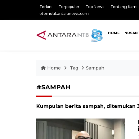
Terkini
Terpopuler
Top News
Tentang Kami
otomotif.antaranews.com
HOME
NUSAN
Home
Tag
Sampah
#SAMPAH
Kumpulan berita sampah, ditemukan 3