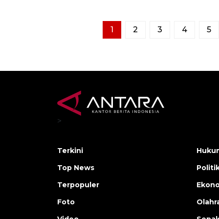
1
2
3
4
5
>
Terkini
Hukum
Top News
Politi
Terpopuler
Ekono
Foto
Olahr