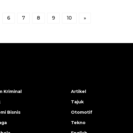
6
7
8
9
10
»
 Kriminal
Artikel
k
Tajuk
mi Bisnis
Otomotif
aga
Tekno