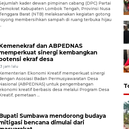
Sejumlah kader dewan pimpinan cabang (DPC) Partai
Demokrat Kabupaten Lombok Tengah, Provinsi Nusa
Tenggara Barat (NTB) melaksanakan kegiatan gotong
royong membersihkan sampah di ruang terbuka hijau
..
Kemenekraf dan ABPEDNAS
memperkuat sinergi kembangkan
potensi ekraf desa
13 jam lalu
Kementerian Ekonomi Kreatif memperkuat sinergi
dengan Asosiasi Badan Permusyawaratan Desa
Nasional (ABPEDNAS) untuk pengembangan
T
ekonomi kreatif berbasis desa melalui Program Desa
Kreatif, pemetaan ...
Bupati Sumbawa mendorong budaya
mitigasi bencana dimulai dari