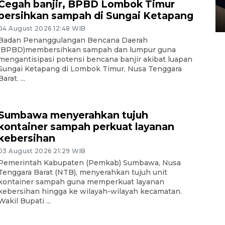
Cegah banjir, BPBD Lombok Timur
pembunuhan Brigadir Nurhadi
bersihkan sampah di Sungai Ketapang
10 March 2026 12:55 WIB
04 August 2026 12:48 WIB
Badan Penanggulangan Bencana Daerah
(BPBD)membersihkan sampah dan lumpur guna
mengantisipasi potensi bencana banjir akibat luapan
Sungai Ketapang di Lombok Timur, Nusa Tenggara
Barat. ...
Sumbawa menyerahkan tujuh
kontainer sampah perkuat layanan
kebersihan
03 August 2026 21:29 WIB
Pemerintah Kabupaten (Pemkab) Sumbawa, Nusa
Tenggara Barat (NTB), menyerahkan tujuh unit
kontainer sampah guna memperkuat layanan
kebersihan hingga ke wilayah-wilayah kecamatan.
Wakil Bupati ...