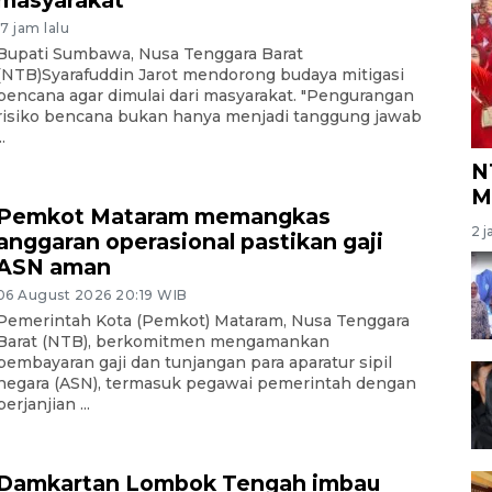
masyarakat
17 jam lalu
Bupati Sumbawa, Nusa Tenggara Barat
(NTB)Syarafuddin Jarot mendorong budaya mitigasi
bencana agar dimulai dari masyarakat. "Pengurangan
risiko bencana bukan hanya menjadi tanggung jawab
..
N
M
Pemkot Mataram memangkas
2 j
anggaran operasional pastikan gaji
ASN aman
06 August 2026 20:19 WIB
Pemerintah Kota (Pemkot) Mataram, Nusa Tenggara
Barat (NTB), berkomitmen mengamankan
pembayaran gaji dan tunjangan para aparatur sipil
negara (ASN), termasuk pegawai pemerintah dengan
perjanjian ...
Damkartan Lombok Tengah imbau