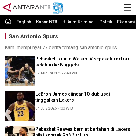
English
Kabar NTB
Hukum Kriminal
Politik
Ekonomi 
San Antonio Spurs
Kami mempunyai 77 berita tentang san antonio spurs.
Pebasket Lonnie Walker IV sepakati kontrak
setahun ke Nuggets
07 August 2026 7:40 WIB
LeBron James diincar 10 klub usai
tinggalkan Lakers
04 July 2026 4:00 WIB
Pebasket Reaves berniat bertahan di Lakers
nilai kontrak Rp3,3 triliun