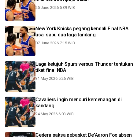
25 June 2026 5:39 WIB
New York Knicks pegang kendali Final NBA
usai sapu dua laga tandang
07 June 2026 7:15 WIB
Laga ketujuh Spurs versus Thunder tentukan
tiket final NBA
31 May 2026 5:26 WIB
Cavaliers ingin mencuri kemenangan di
kandang
24 May 2026 6:03 WIB
Cedera paksa pebasket De'Aaron Fox absen