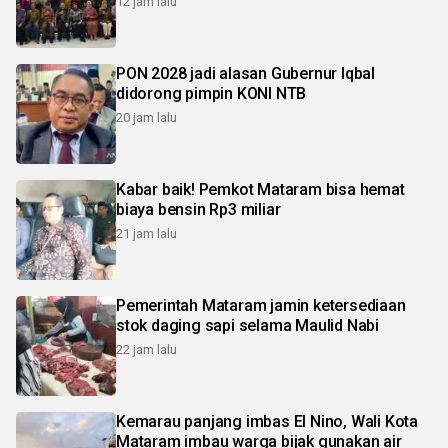
12 jam lalu
PON 2028 jadi alasan Gubernur Iqbal
didorong pimpin KONI NTB
20 jam lalu
Kabar baik! Pemkot Mataram bisa hemat
biaya bensin Rp3 miliar
21 jam lalu
Pemerintah Mataram jamin ketersediaan
stok daging sapi selama Maulid Nabi
22 jam lalu
Kemarau panjang imbas El Nino, Wali Kota
Mataram imbau warga bijak gunakan air