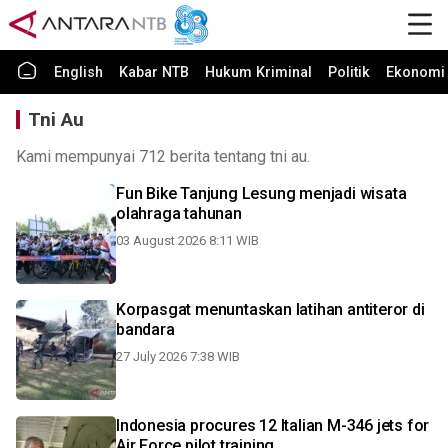
English
Kabar NTB
Hukum Kriminal
Politik
Ekonomi 
Tni Au
Kami mempunyai 712 berita tentang tni au.
Fun Bike Tanjung Lesung menjadi wisata
olahraga tahunan
03 August 2026 8:11 WIB
Korpasgat menuntaskan latihan antiteror di
bandara
27 July 2026 7:38 WIB
Indonesia procures 12 Italian M-346 jets for
Air Force pilot training