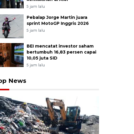
5 jam lalu
Pebalap Jorge Martin juara
sprint MotoGP Inggris 2026
5 jam lalu
BEI mencatat investor saham
bertumbuh 16,83 persen capai
10,05 juta SID
5 jam lalu
op News