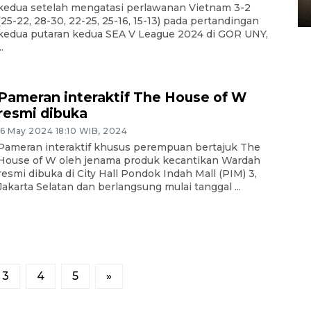
kedua setelah mengatasi perlawanan Vietnam 3-2
10 March 2026 12:55 WIB
(25-22, 28-30, 22-25, 25-16, 15-13) pada pertandingan
kedua putaran kedua SEA V League 2024 di GOR UNY,
..
Pameran interaktif The House of W
resmi dibuka
16 May 2024 18:10 WIB, 2024
Pameran interaktif khusus perempuan bertajuk The
House of W oleh jenama produk kecantikan Wardah
resmi dibuka di City Hall Pondok Indah Mall (PIM) 3,
Jakarta Selatan dan berlangsung mulai tanggal ...
3
4
5
»