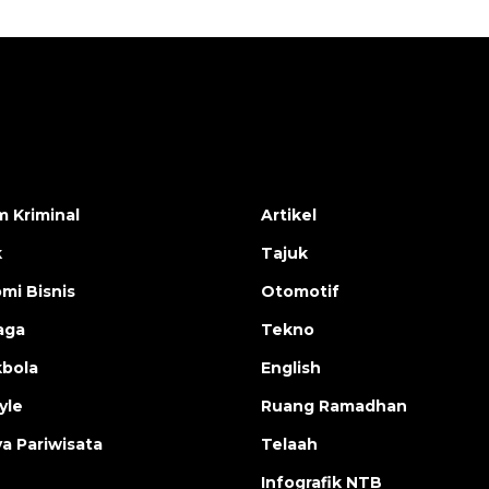
 Kriminal
Artikel
k
Tajuk
mi Bisnis
Otomotif
aga
Tekno
bola
English
yle
Ruang Ramadhan
a Pariwisata
Telaah
Infografik NTB