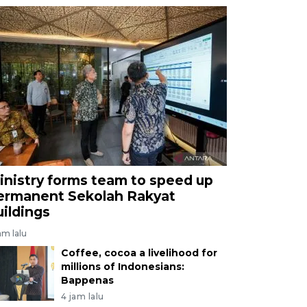
inistry forms team to speed up
ermanent Sekolah Rakyat
uildings
am lalu
Coffee, cocoa a livelihood for
millions of Indonesians:
Bappenas
4 jam lalu