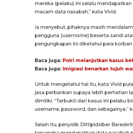
mereka (pelaku) ini selalu mendapatkan 
macam data nasabah,” kata Vivid.
Ia menyebut, pihaknya masih mendalami
pengguna (
username
) beserta sandi a
pengungkapan ini diketahui para korba
Baca juga:
Polri melanjutkan kasus k
Baca juga:
Imigrasi benarkan tujuh wa
Untuk mengetahui hal itu, kata Vivid p
jasa perbankan supaya lebih perhatian
dimiliki. “Terbukti dari kasus ini pelaku 
username, password, dan sebagainya,” ka
Selain itu, penyidik Dittipidsiber Baresk
tersangka mendapatkan data nasabah p