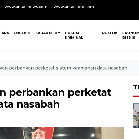
www.antaranews.com
www.antarafoto.com
TARA
ENGLISH
KABAR NTB
HUKUM
POLITIK
EKONOM
KRIMINAL
BISNIS
tkan perbankan perketat sistem keamanan data nasabah
T
n perbankan perketat
ata nasabah