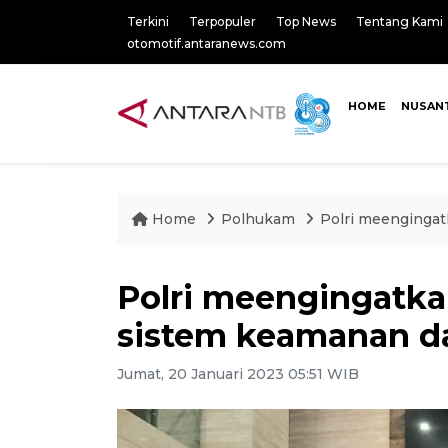
Terkini
Terpopuler
Top News
Tentang Kami
otomotif.antaranews.com
HOME
NUSAN
Home
Polhukam
Polri meenginga
Polri meengingatka
sistem keamanan d
Jumat, 20 Januari 2023 05:51 WIB