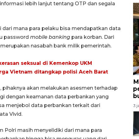
informasi lebih lanjut tentang OTP dan segala
 dari mana para pelaku bisa mendapatkan data
tau password
mobile banking
para korban. Dari
n merupakan nasabah bank milik pemerintah.
ekerasan seksual di Kemenkop UKM
rga Vietnam ditangkap polisi Aceh Barat
M
ula, pihaknya akan melakukan asesmen terhadap
p
b
 lagi dengan keamanan data perbankan yang
bisa menjebol data perbankan terkait dari
3 j
ta Vivid.
rim Polri masih menyelidiki dari mana para
erbankan hingga bisa menguras uang dari