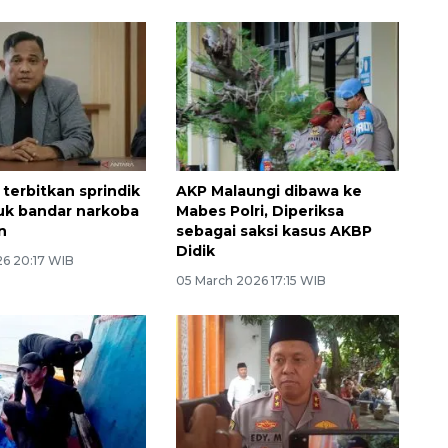
 terbitkan sprindik
AKP Malaungi dibawa ke
uk bandar narkoba
Mabes Polri, Diperiksa
n
sebagai saksi kasus AKBP
Didik
26 20:17 WIB
05 March 2026 17:15 WIB
Awas penipuan berbasis AI