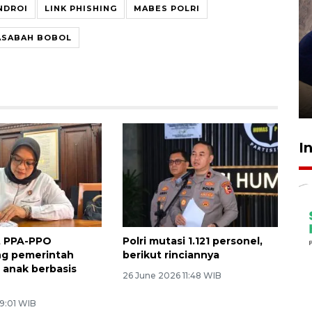
NDROI
LINK PHISHING
MABES POLRI
ASABAH BOBOL
Sidang putusan terdakwa
pembunuhan Brigadir Nurhadi
10 March 2026 12:55 WIB
I
t PPA-PPO
Polri mutasi 1.121 personel,
g pemerintah
berikut rinciannya
a anak berbasis
26 June 2026 11:48 WIB
 9:01 WIB