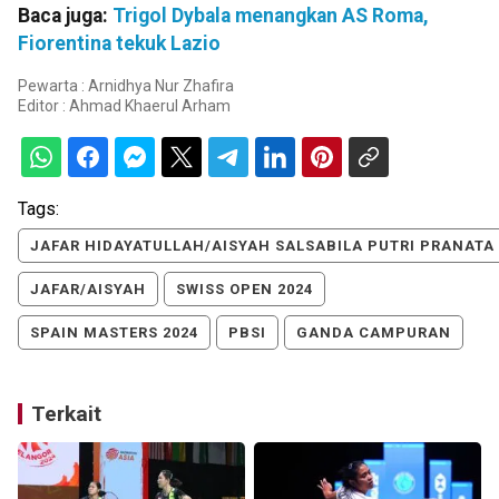
Baca juga:
Trigol Dybala menangkan AS Roma,
Fiorentina tekuk Lazio
Pewarta : Arnidhya Nur Zhafira
Editor :
Ahmad Khaerul Arham
Tags:
JAFAR HIDAYATULLAH/AISYAH SALSABILA PUTRI PRANATA
JAFAR/AISYAH
SWISS OPEN 2024
SPAIN MASTERS 2024
PBSI
GANDA CAMPURAN
Terkait