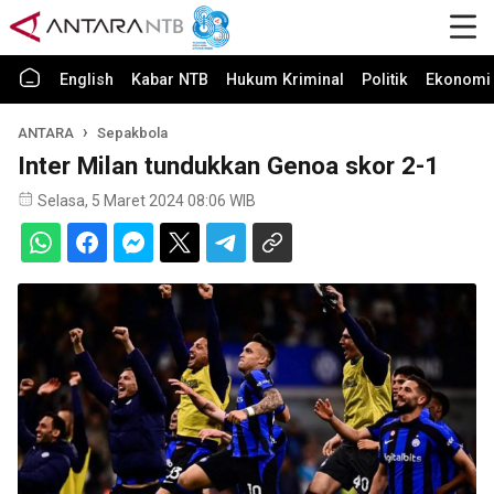
English
Kabar NTB
Hukum Kriminal
Politik
Ekonomi 
ANTARA
Sepakbola
Inter Milan tundukkan Genoa skor 2-1
Selasa, 5 Maret 2024 08:06 WIB