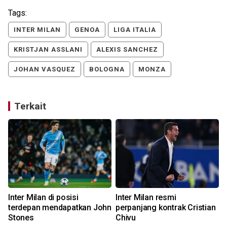
Tags:
INTER MILAN
GENOA
LIGA ITALIA
KRISTJAN ASSLANI
ALEXIS SANCHEZ
JOHAN VASQUEZ
BOLOGNA
MONZA
Terkait
Inter Milan di posisi
Inter Milan resmi
terdepan mendapatkan John
perpanjang kontrak Cristian
Stones
Chivu