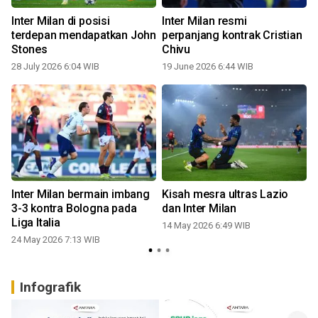
Inter Milan di posisi
Inter Milan resmi
terdepan mendapatkan John
perpanjang kontrak Cristian
Stones
Chivu
28 July 2026 6:04 WIB
19 June 2026 6:44 WIB
Inter Milan bermain imbang
Kisah mesra ultras Lazio
3-3 kontra Bologna pada
dan Inter Milan
Liga Italia
14 May 2026 6:49 WIB
24 May 2026 7:13 WIB
1
Infografik