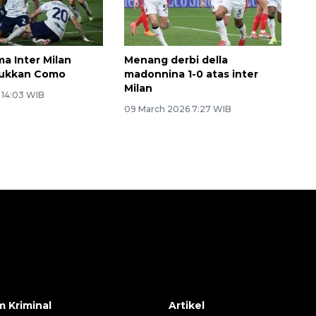
Ekonomi triwulan II-2026
ma Inter Milan
Menang derbi della
lukkan Como
madonnina 1-0 atas inter
tumbuh 5,29 persen
Milan
6 14:03 WIB
09 March 2026 7:27 WIB
 Kriminal
Artikel