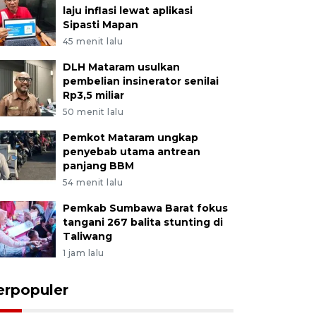
laju inflasi lewat aplikasi
Sipasti Mapan
45 menit lalu
DLH Mataram usulkan
pembelian insinerator senilai
Rp3,5 miliar
50 menit lalu
Pemkot Mataram ungkap
penyebab utama antrean
panjang BBM
54 menit lalu
Pemkab Sumbawa Barat fokus
tangani 267 balita stunting di
Taliwang
1 jam lalu
erpopuler