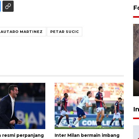
F
LAUTARO MARTINEZ
PETAR SUCIC
Sidang putusan terdakwa
pembunuhan Brigadir Nurhadi
10 March 2026 12:55 WIB
I
an resmi perpanjang
Inter Milan bermain imbang