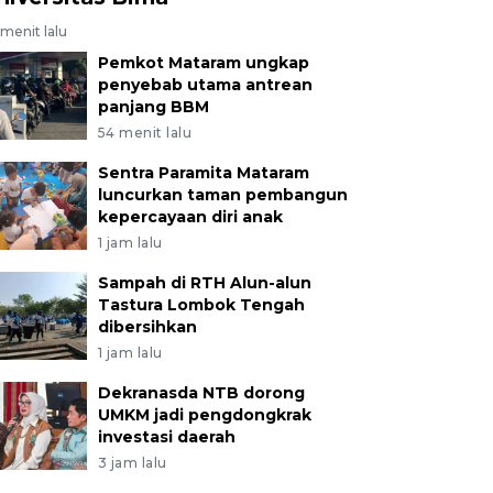
menit lalu
Pemkot Mataram ungkap
penyebab utama antrean
panjang BBM
54 menit lalu
Sentra Paramita Mataram
luncurkan taman pembangun
kepercayaan diri anak
1 jam lalu
Sampah di RTH Alun-alun
Tastura Lombok Tengah
dibersihkan
1 jam lalu
Dekranasda NTB dorong
UMKM jadi pengdongkrak
investasi daerah
3 jam lalu