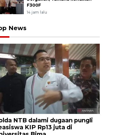
F300F
14 jam lalu
op News
olda NTB dalami dugaan pungli
easiswa KIP Rp13 juta di
niversitas Bima