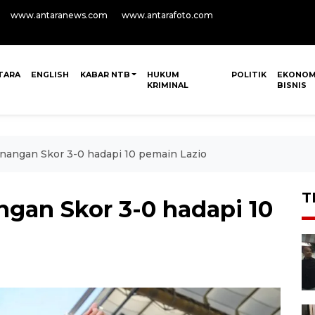
www.antaranews.com
www.antarafoto.com
TARA
ENGLISH
KABAR NTB
HUKUM
POLITIK
EKONOM
KRIMINAL
BISNIS
nangan Skor 3-0 hadapi 10 pemain Lazio
T
ngan Skor 3-0 hadapi 10