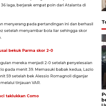
 36 laga, berjarak empat poin dari Atalanta di
T
 menyerang pada pertandingan ini dan berhasil
ez setelah menyambar bola liar sehingga skor
.
a usai bekuk Parma skor 2-0
gulan mereka menjadi 2-0 setelah penyelesaian
io pada menit 39. Memasuki babak kedua, Lazio
it 59 setelah bek Alessio Romagnoli diganjar
melalui tinjauan VAR.
P
nci taklukkan Como
b
U