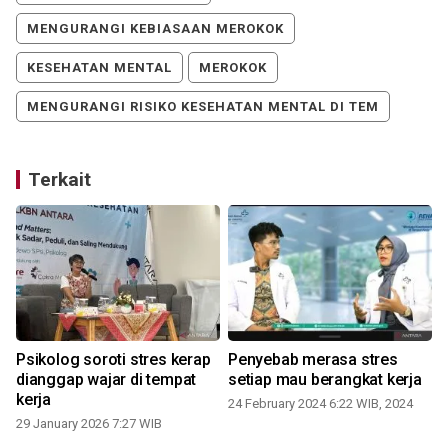
MENGURANGI KEBIASAAN MEROKOK
KESEHATAN MENTAL
MEROKOK
MENGURANGI RISIKO KESEHATAN MENTAL DI TEM
Terkait
n
Psikolog soroti stres kerap
Penyebab merasa stres
n
dianggap wajar di tempat
setiap mau berangkat kerja
kerja
24 February 2024 6:22 WIB, 2024
29 January 2026 7:27 WIB