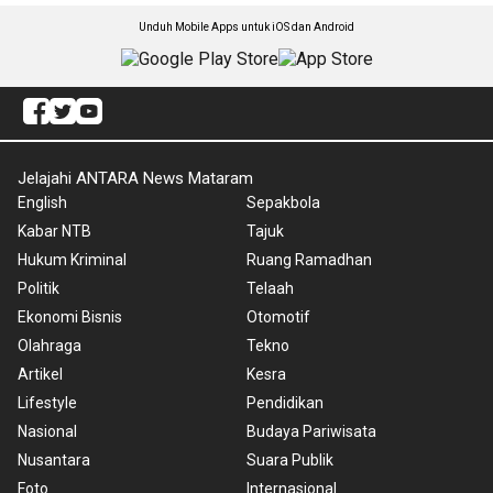
Unduh Mobile Apps untuk iOS dan Android
Jelajahi ANTARA News Mataram
English
Sepakbola
Kabar NTB
Tajuk
Hukum Kriminal
Ruang Ramadhan
Politik
Telaah
Ekonomi Bisnis
Otomotif
Olahraga
Tekno
Artikel
Kesra
Lifestyle
Pendidikan
Nasional
Budaya Pariwisata
Nusantara
Suara Publik
Foto
Internasional