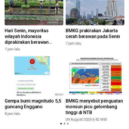
Hari Senin, mayoritas
BMKG prakirakan Jakarta
wilayah Indonesia
cerah berawan pada Senin
diprakirakan berawan
7 jam lalu
hingga hujan
7 jam lalu
Gempa bumi magnitudo 5,5
BMKG menyebut penguatan
guncang Enggano
monsun picu gelombang
tinggi di NTB
8 jam lalu
09 August 2026 6:42 WIB