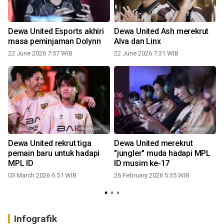
Dewa United Esports akhiri
Dewa United Ash merekrut
masa peminjaman Dolynn
Alva dan Linx
22 June 2026 7:57 WIB
22 June 2026 7:31 WIB
Dewa United rekrut tiga
Dewa United merekrut
pemain baru untuk hadapi
"jungler" muda hadapi MPL
MPL ID
ID musim ke-17
03 March 2026 6:51 WIB
26 February 2026 5:35 WIB
Infografik