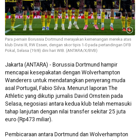
Para pemain Borussia Dortmund merayakan kemenangan mereka atas
klub Divisi III, RW Essen, dengan skor tipis 1-0 pada pertandingan DFB
Pokal, Selasa (19/8) dini hari WIB. (ANTARA/X/BVB)
Jakarta (ANTARA) - Borussia Dortmund hampir
mencapai kesepakatan dengan Wolverhampton
Wanderers untuk mendatangkan penyerang muda
asal Portugal, Fabio Silva. Menurut laporan The
Athletic yang dikutip jurnalis David Ornstein pada
Selasa, negosiasi antara kedua klub telah memasuki
tahap lanjutan dengan nilai transfer sekitar 25 juta
euro (Rp473 miliar).
Pembicaraan antara Dortmund dan Wolverhampton