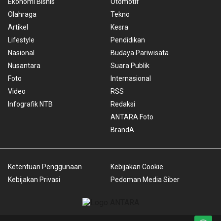
Ekonomi Bisnis
Otomotif
Olahraga
Tekno
Artikel
Kesra
Lifestyle
Pendidikan
Nasional
Budaya Pariwisata
Nusantara
Suara Publik
Foto
Internasional
Video
RSS
Infografik NTB
Redaksi
ANTARA Foto
BrandA
Ketentuan Penggunaan
Kebijakan Cookie
Kebijakan Privasi
Pedoman Media Siber