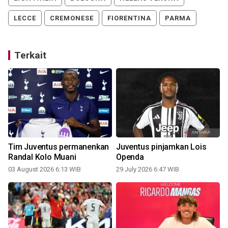
LECCE
CREMONESE
FIORENTINA
PARMA
Terkait
Tim Juventus permanenkan
Juventus pinjamkan Lois
Randal Kolo Muani
Openda
03 August 2026 6:13 WIB
29 July 2026 6:47 WIB
2