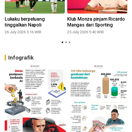
Lukaku berpeluang
Klub Monza pinjam Ricardo
tinggalkan Napoli
Mangas dari Sporting
26 July 2026 5:16 WIB
25 July 2026 5:40 WIB
1
Infografik