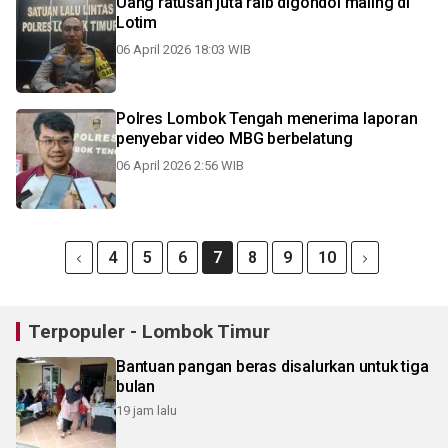
Uang ratusan juta raib digondol maling di
Lotim
06 April 2026 18:03 WIB
Polres Lombok Tengah menerima laporan
penyebar video MBG berbelatung
06 April 2026 2:56 WIB
4
5
6
7
8
9
10
Terpopuler - Lombok Timur
Bantuan pangan beras disalurkan untuk tiga
bulan
19 jam lalu