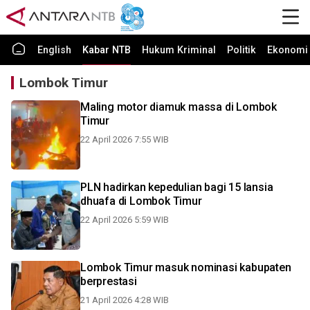
English
Kabar NTB
Hukum Kriminal
Politik
Ekonomi 
Lombok Timur
Maling motor diamuk massa di Lombok
Timur
22 April 2026 7:55 WIB
PLN hadirkan kepedulian bagi 15 lansia
dhuafa di Lombok Timur
22 April 2026 5:59 WIB
Lombok Timur masuk nominasi kabupaten
berprestasi
21 April 2026 4:28 WIB