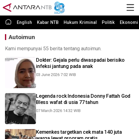
English
Kabar NTB
Hukum Kriminal
Politik
Ekonomi 
Autoimun
Kami mempunyai 55 berita tentang autoimun.
Dokter: Gejala perlu diwaspadai berisiko
infeksi jantung pada anak
03 June 2026 7:02 WIB
Legenda rock Indonesia Donny Fattah God
Bless wafat di usia 77 tahun
07 March 2026 14:32 WIB
Kemenkes targetkan cek mata 140 juta
warga lewat program gratis