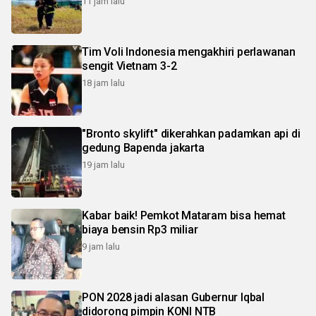
11 jam lalu
Tim Voli Indonesia mengakhiri perlawanan
sengit Vietnam 3-2
18 jam lalu
"Bronto skylift" dikerahkan padamkan api di
gedung Bapenda jakarta
19 jam lalu
Kabar baik! Pemkot Mataram bisa hemat
biaya bensin Rp3 miliar
9 jam lalu
PON 2028 jadi alasan Gubernur Iqbal
didorong pimpin KONI NTB