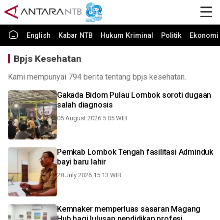
English
Kabar NTB
Hukum Kriminal
Politik
Ekonomi 
Bpjs Kesehatan
Kami mempunyai 794 berita tentang bpjs kesehatan.
Gakada Bidom Pulau Lombok soroti dugaan
salah diagnosis
05 August 2026 5:05 WIB
Pemkab Lombok Tengah fasilitasi Adminduk
bayi baru lahir
28 July 2026 15:13 WIB
Kemnaker memperluas sasaran Magang
Hub bagi lulusan pendidikan profesi