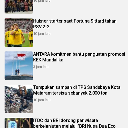
16 jam lalu
Hubner starter saat Fortuna Sittard tahan
PSV 2-2
10 jam lalu
ANTARA komitmen bantu penguatan promosi
KEK Mandalika
3 jam lalu
Tumpukan sampah di TPS Sandubaya Kota
Mataram tersisa sebanyak 2.000 ton
10 jam lalu
ITDC dan BRI dorong pariwisata
berkelanjutan melalui "BRI Nusa Dua Eco