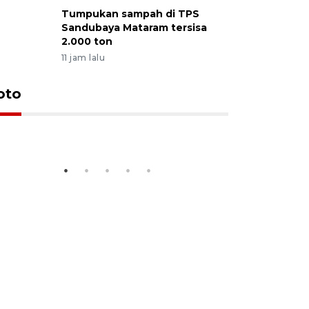
Tumpukan sampah di TPS
Sandubaya Mataram tersisa
2.000 ton
11 jam lalu
Penandatanganan MoU
Penanda
oto
Pengzhou dan Mataram
Pengzhou
24 June 2026 10:20 WIB
23 June 2026 