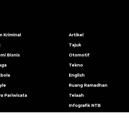
 Kriminal
Artikel
k
Tajuk
mi Bisnis
Otomotif
aga
Tekno
bola
English
yle
Ruang Ramadhan
a Pariwisata
Telaah
Infografik NTB