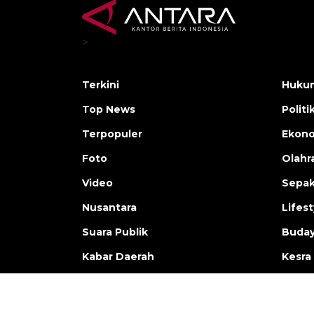
>
Terkini
Hukum
Top News
Politi
Terpopuler
Ekono
Foto
Olahr
Video
Sepak
Nusantara
Lifest
Suara Publik
Buday
Kabar Daerah
Kesra
Copyright © ANTARA