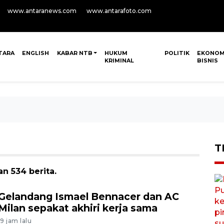
www.antaranews.com
www.antarafoto.com
TARA
ENGLISH
KABAR NTB
HUKUM
POLITIK
EKONOM
KRIMINAL
BISNIS
T
n 534 berita.
Gelandang Ismael Bennacer dan AC
Milan sepakat akhiri kerja sama
19 jam lalu