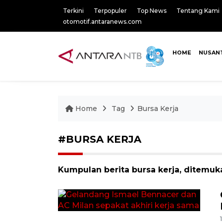
Terkini
Terpopuler
Top News
Tentang Kami
otomotif.antaranews.com
HOME
NUSAN
Home
Tag
Bursa Kerja
#BURSA KERJA
Kumpulan berita bursa kerja, ditemuka