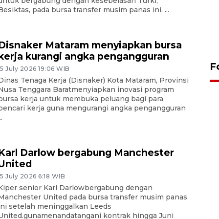
untuk bergabung dengan kesebelasan Turki,
Besiktas, pada bursa transfer musim panas ini. ...
Disnaker Mataram menyiapkan bursa
Sidang putusan terdakwa
kerja kurangi angka pengangguran
pembunuhan Brigadir Nurhadi
F
15 July 2026 19:06 WIB
10 March 2026 12:55 WIB
Dinas Tenaga Kerja (Disnaker) Kota Mataram, Provinsi
Nusa Tenggara Baratmenyiapkan inovasi program
bursa kerja untuk membuka peluang bagi para
pencari kerja guna mengurangi angka pengangguran
..
Karl Darlow bergabung Manchester
United
15 July 2026 6:18 WIB
Kiper senior Karl Darlowbergabung dengan
Manchester United pada bursa transfer musim panas
ini setelah meninggalkan Leeds
United.gunamenandatangani kontrak hingga Juni