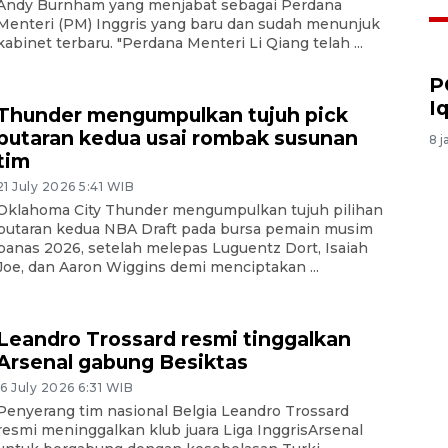
Andy Burnham yang menjabat sebagai Perdana
Menteri (PM) Inggris yang baru dan sudah menunjuk
kabinet terbaru. "Perdana Menteri Li Qiang telah ...
P
I
Thunder mengumpulkan tujuh pick
putaran kedua usai rombak susunan
8 j
tim
21 July 2026 5:41 WIB
Oklahoma City Thunder mengumpulkan tujuh pilihan
putaran kedua NBA Draft pada bursa pemain musim
panas 2026, setelah melepas Luguentz Dort, Isaiah
Joe, dan Aaron Wiggins demi menciptakan ...
Leandro Trossard resmi tinggalkan
Arsenal gabung Besiktas
16 July 2026 6:31 WIB
Penyerang tim nasional Belgia Leandro Trossard
resmi meninggalkan klub juara Liga InggrisArsenal