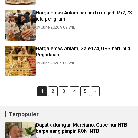
Harga emas Antam hari ini turun jadi Rp2,73
juta per gram
09 June 2026 9:09 WIB
Harga emas Antam, Galeri24, UBS hari ini di
Pegadaian
09 June 2026 9:03 WIB
1
2
3
4
5
Terpopuler
Dapat dukungan Marciano, Gubernur NTB
berpeluang pimpin KONI NTB