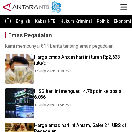
English
Kabar NTB
Hukum Kriminal
Politik
Ekonomi 
Emas Pegadaian
Kami mempunyai 814 berita tentang emas pegadaian.
Harga emas Antam hari ini turun Rp2,633
juta/gr
16 July 2026 10:50 WIB
IHSG hari ini menguat 14,78 poin ke posisi
6.056
16 July 2026 10:49 WIB
Harga emas hari ini Antam, Galeri24, UBS di
Pegadaian