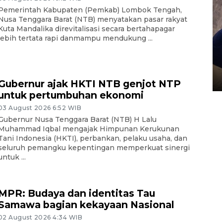
Pemerintah Kabupaten (Pemkab) Lombok Tengah,
Nusa Tenggara Barat (NTB) menyatakan pasar rakyat
Kuta Mandalika direvitalisasi secara bertahapagar
lebih tertata rapi danmampu mendukung ...
Sidang putusan terdakwa
pembunuhan Brigadir Nurhadi
10 March 2026 12:55 WIB
Gubernur ajak HKTI NTB genjot NTP
untuk pertumbuhan ekonomi
03 August 2026 6:52 WIB
Gubernur Nusa Tenggara Barat (NTB) H Lalu
Muhammad Iqbal mengajak Himpunan Kerukunan
Tani Indonesia (HKTI), perbankan, pelaku usaha, dan
seluruh pemangku kepentingan memperkuat sinergi
untuk ...
MPR: Budaya dan identitas Tau
Samawa bagian kekayaan Nasional
02 August 2026 4:34 WIB