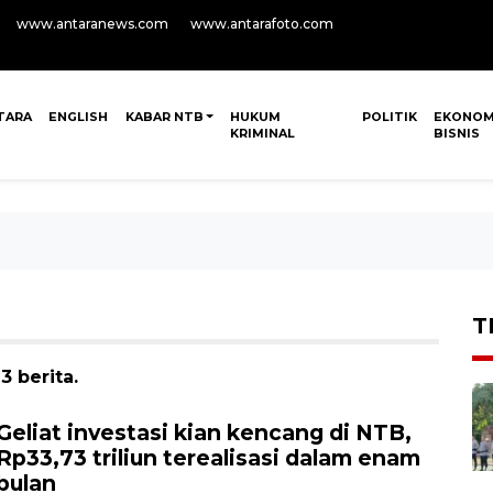
www.antaranews.com
www.antarafoto.com
TARA
ENGLISH
KABAR NTB
HUKUM
POLITIK
EKONOM
KRIMINAL
BISNIS
T
 berita.
Geliat investasi kian kencang di NTB,
Rp33,73 triliun terealisasi dalam enam
bulan