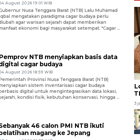
04 August 2026 19:01 WIB
Gubernur Nusa Tenggara Barat (NTB) Lalu Muhamad
Iqbal mengatakan paradigma cagar budaya perlu
diubah agar warisan sejarah dapat memberikan
manfaat ekonomi bagi masyarakat setempat. "Cagar ...
Pemprov NTB menyiapkan basis data
digital cagar budaya
04 August 2026 18:59 WIB
Pemerintah Provinsi Nusa Tenggara Barat (NTB)
menyiapkan sistem inventarisasi cagar budaya
L
berbasis digital untuk mengintegrasikan data lokasi,
T
sejarah, kondisi fisik, kebutuhan konservasi, hingga ...
3 j
Sebanyak 46 calon PMI NTB ikuti
pelatihan magang ke Jepang