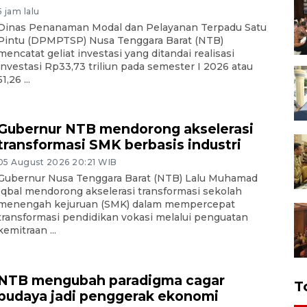
5 jam lalu
Dinas Penanaman Modal dan Pelayanan Terpadu Satu
Pintu (DPMPTSP) Nusa Tenggara Barat (NTB)
mencatat geliat investasi yang ditandai realisasi
investasi Rp33,73 triliun pada semester I 2026 atau
51,26 ...
Gubernur NTB mendorong akselerasi
transformasi SMK berbasis industri
05 August 2026 20:21 WIB
Gubernur Nusa Tenggara Barat (NTB) Lalu Muhamad
Iqbal mendorong akselerasi transformasi sekolah
menengah kejuruan (SMK) dalam mempercepat
transformasi pendidikan vokasi melalui penguatan
kemitraan ...
NTB mengubah paradigma cagar
T
budaya jadi penggerak ekonomi