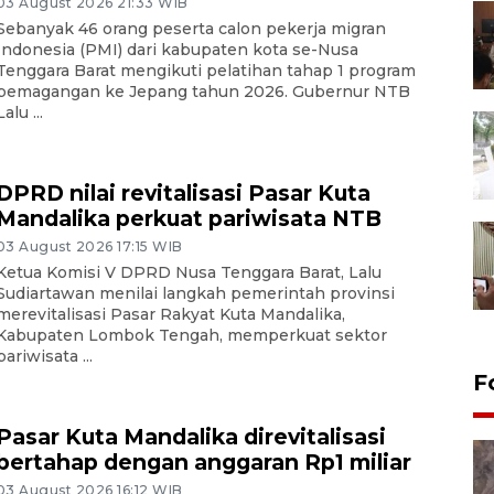
03 August 2026 21:33 WIB
Sebanyak 46 orang peserta calon pekerja migran
Indonesia (PMI) dari kabupaten kota se-Nusa
Tenggara Barat mengikuti pelatihan tahap 1 program
pemagangan ke Jepang tahun 2026. Gubernur NTB
Lalu ...
DPRD nilai revitalisasi Pasar Kuta
Mandalika perkuat pariwisata NTB
03 August 2026 17:15 WIB
Ketua Komisi V DPRD Nusa Tenggara Barat, Lalu
Sudiartawan menilai langkah pemerintah provinsi
merevitalisasi Pasar Rakyat Kuta Mandalika,
Kabupaten Lombok Tengah, memperkuat sektor
pariwisata ...
F
Pasar Kuta Mandalika direvitalisasi
bertahap dengan anggaran Rp1 miliar
03 August 2026 16:12 WIB