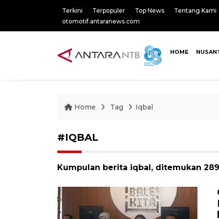
Terkini
Terpopuler
Top News
Tentang Kami
otomotif.antaranews.com
HOME
NUSAN
Home
Tag
Iqbal
#IQBAL
Kumpulan berita iqbal, ditemukan 2893