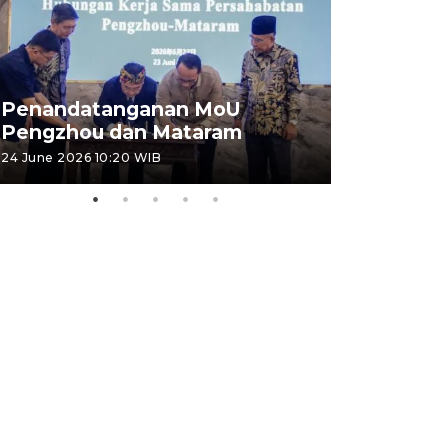
Penandatanganan MoU
Penanda
Pengzhou dan Mataram
Pengzhou
24 June 2026 10:20 WIB
23 June 2026 