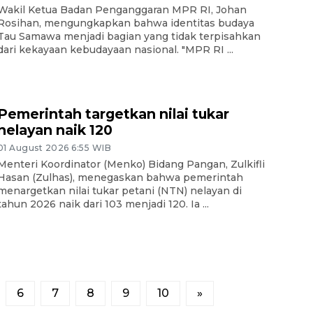
Wakil Ketua Badan Penganggaran MPR RI, Johan
Rosihan, mengungkapkan bahwa identitas budaya
Tau Samawa menjadi bagian yang tidak terpisahkan
dari kekayaan kebudayaan nasional. "MPR RI ...
Pemerintah targetkan nilai tukar
nelayan naik 120
01 August 2026 6:55 WIB
Menteri Koordinator (Menko) Bidang Pangan, Zulkifli
Hasan (Zulhas), menegaskan bahwa pemerintah
menargetkan nilai tukar petani (NTN) nelayan di
tahun 2026 naik dari 103 menjadi 120. Ia ...
6
7
8
9
10
»