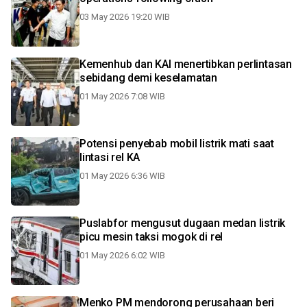
03 May 2026 19:20 WIB
Kemenhub dan KAI menertibkan perlintasan
sebidang demi keselamatan
01 May 2026 7:08 WIB
Potensi penyebab mobil listrik mati saat
lintasi rel KA
01 May 2026 6:36 WIB
Puslabfor mengusut dugaan medan listrik
picu mesin taksi mogok di rel
01 May 2026 6:02 WIB
Menko PM mendorong perusahaan beri