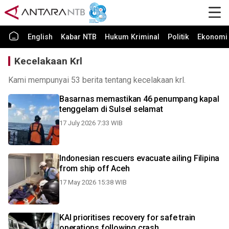
English
Kabar NTB
Hukum Kriminal
Politik
Ekonomi 
Kecelakaan Krl
Kami mempunyai 53 berita tentang kecelakaan krl.
Basarnas memastikan 46 penumpang kapal
tenggelam di Sulsel selamat
17 July 2026 7:33 WIB
Indonesian rescuers evacuate ailing Filipina
from ship off Aceh
17 May 2026 15:38 WIB
KAI prioritises recovery for safe train
operations following crash