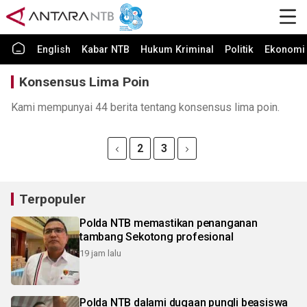
English
Kabar NTB
Hukum Kriminal
Politik
Ekonomi 
Konsensus Lima Poin
Kami mempunyai 44 berita tentang konsensus lima poin.
2
3
Terpopuler
Polda NTB memastikan penanganan
tambang Sekotong profesional
19 jam lalu
Polda NTB dalami dugaan pungli beasiswa