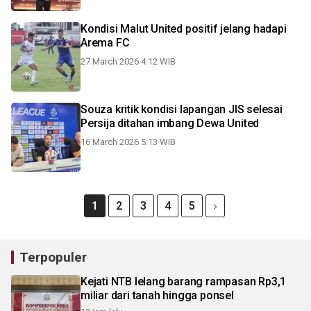
Kondisi Malut United positif jelang hadapi
Arema FC
27 March 2026 4:12 WIB
Souza kritik kondisi lapangan JIS selesai
Persija ditahan imbang Dewa United
16 March 2026 5:13 WIB
1
2
3
4
5
Terpopuler
Kejati NTB lelang barang rampasan Rp3,1
miliar dari tanah hingga ponsel