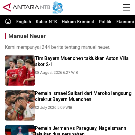
English
Kabar NTB
Hukum Kriminal
Politik
Ekonomi 
Manuel Neuer
Kami mempunyai 244 berita tentang manuel neuer.
Tim Bayern Muenchen taklukkan Aston Villa
skor 2-1
08 August 2026 6:27 WIB
Pemain Ismael Saibari dari Maroko langsung
direkrut Bayern Muenchen
02 July 2026 5:09 WIB
Pemain Jerman vs Paraguay, Nagelsmann
lakukan dua perubahan