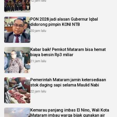
12 jam lalu
PON 2028 jadi alasan Gubernur Iqbal
didorong pimpin KONI NTB
20 jam lalu
Kabar baik! Pemkot Mataram bisa hemat
biaya bensin Rp3 miliar
21 jam lalu
Pemerintah Mataram jamin ketersediaan
stok daging sapi selama Maulid Nabi
22 jam lalu
Kemarau panjang imbas El Nino, Wali Kota
Mataram imbau warga bijak gunakan air