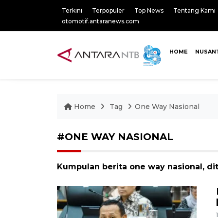
Terkini
Terpopuler
Top News
Tentang Kami
otomotif.antaranews.com
HOME
NUSAN
Home
Tag
One Way Nasional
#ONE WAY NASIONAL
Kumpulan berita one way nasional, di