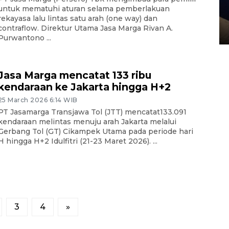
Sidang putusan terdakwa
untuk mematuhi aturan selama pemberlakuan
pembunuhan Brigadir Nurhadi
rekayasa lalu lintas satu arah (one way) dan
contraflow. Direktur Utama Jasa Marga Rivan A.
10 March 2026 12:55 WIB
Purwantono ...
Jasa Marga mencatat 133 ribu
kendaraan ke Jakarta hingga H+2
25 March 2026 6:14 WIB
PT Jasamarga Transjawa Tol (JTT) mencatat133.091
kendaraan melintas menuju arah Jakarta melalui
Gerbang Tol (GT) Cikampek Utama pada periode hari
H hingga H+2 Idulfitri (21-23 Maret 2026). ...
3
4
»