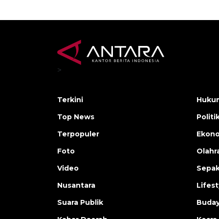
>
Terkini
Hukum
Top News
Politi
Terpopuler
Ekono
Foto
Olahr
Video
Sepak
Nusantara
Lifest
Suara Publik
Buday