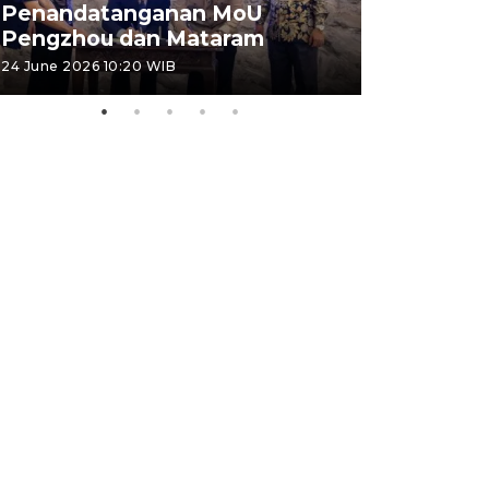
Penandatanganan MoU
Penanda
Pengzhou dan Mataram
Pengzhou
24 June 2026 10:20 WIB
23 June 2026 