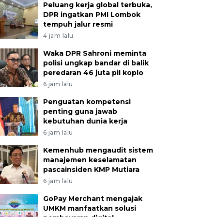
Peluang kerja global terbuka,
DPR ingatkan PMI Lombok
tempuh jalur resmi
4 jam lalu
Waka DPR Sahroni meminta
polisi ungkap bandar di balik
peredaran 46 juta pil koplo
6 jam lalu
Penguatan kompetensi
penting guna jawab
kebutuhan dunia kerja
6 jam lalu
Kemenhub mengaudit sistem
manajemen keselamatan
pascainsiden KMP Mutiara
6 jam lalu
GoPay Merchant mengajak
UMKM manfaatkan solusi