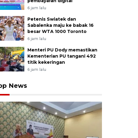
pembayaran digital
6 jam lalu
Petenis Swiatek dan
Sabalenka maju ke babak 16
besar WTA 1000 Toronto
6 jam lalu
Menteri PU Dody memastikan
Kementerian PU tangani 492
titik kekeringan
6 jam lalu
op News