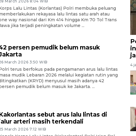
28 March 2026 8:04 WIB
Korps Lalu Lintas (Korlantas) Polri membuka peluang
memberlakukan rekayasa lalu lintas satu arah atau
one way nasional dari Km 414 hingga Km 70 Tol Trans
Jawa jika terjadi peningkatan volume ...
P
42 persen pemudik belum masuk
i
Jakarta
j
26 March 2026 3:50 WIB
4 j
Polri terus berfokus pada pengamanan arus lalu lintas
masa mudik Lebaran 2026 melalui kegiatan rutin yang
ditingkatkan (KRYD) menyusul masih adanya 42
persen pemudik belum masuk ke Jakarta. ...
Kakorlantas sebut arus lalu lintas di
jalur arteri masih terkendali
25 March 2026 7:12 WIB