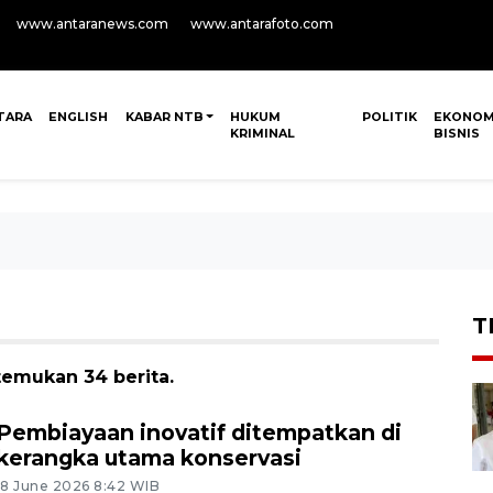
www.antaranews.com
www.antarafoto.com
TARA
ENGLISH
KABAR NTB
HUKUM
POLITIK
EKONOM
KRIMINAL
BISNIS
T
temukan 34 berita.
Pembiayaan inovatif ditempatkan di
kerangka utama konservasi
18 June 2026 8:42 WIB