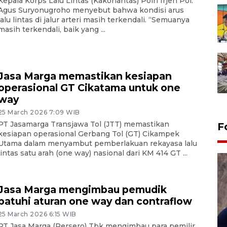
Kepala Korps Lalu Lintas (Kakorlantas) Polri Irjen Pol.
Agus Suryonugroho menyebut bahwa kondisi arus
lalu lintas di jalur arteri masih terkendali. “Semuanya
masih terkendali, baik yang ...
Jasa Marga memastikan kesiapan
operasional GT Cikatama untuk one
way
25 March 2026 7:09 WIB
PT Jasamarga Transjawa Tol (JTT) memastikan
F
kesiapan operasional Gerbang Tol (GT) Cikampek
Utama dalam menyambut pemberlakuan rekayasa lalu
lintas satu arah (one way) nasional dari KM 414 GT ...
Jasa Marga mengimbau pemudik
patuhi aturan one way dan contraflow
25 March 2026 6:15 WIB
PT Jasa Marga (Persero) Tbk mengimbau para pemilir