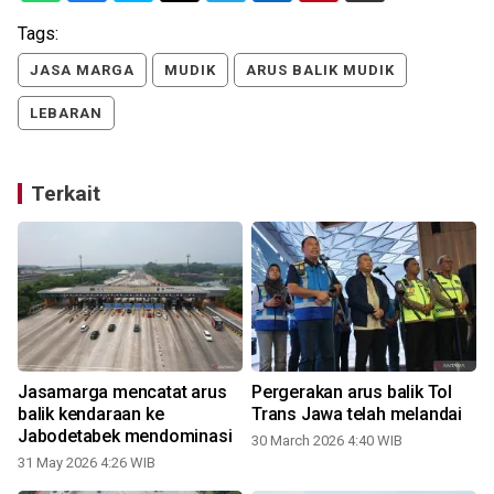
Tags:
JASA MARGA
MUDIK
ARUS BALIK MUDIK
LEBARAN
Terkait
Jasamarga mencatat arus
Pergerakan arus balik Tol
balik kendaraan ke
Trans Jawa telah melandai
Jabodetabek mendominasi
30 March 2026 4:40 WIB
31 May 2026 4:26 WIB