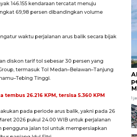
yak 146.155 kendaraan tercatat menuju
ngkat 69,98 persen dibandingkan volume
tur waktu perjalanan arus balik secara bijak
 diskon tarif tol sebesar 30 persen yang
a Group, termasuk Tol Medan–Belawan–Tanjung
A
namu–Tebing Tinggi.
p
M
ma tembus 26.216 KPM, tersisa 5.360 KPM
1 j
lakukan pada periode arus balik, yakni pada 26
aret 2026 pukul 24.00 WIB untuk perjalanan
n pengguna jalan tol untuk mempersiapkan
ur panjang Idul Fitri.