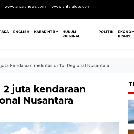
www.antaranews.com
www.antarafoto.com
TARA
ENGLISH
KABAR NTB
HUKUM
POLITIK
EKONOM
KRIMINAL
BISNIS
 juta kendaraan melintas di Tol Regional Nusantara
T
i 2 juta kendaraan
ional Nusantara