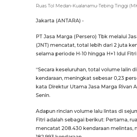
Ruas Tol Medan-Kualanamu-Tebing Tinggi (
Jakarta (ANTARA) -
PT Jasa Marga (Persero) Tbk melalui Ja
(JNT) mencatat, total lebih dari 2 juta k
selama periode H-10 hingga H+1 Idul Fitr
“Secara keseluruhan, total volume lalin 
kendaraan, meningkat sebesar 0,23 perse
kata Direktur Utama Jasa Marga Rivan A
Senin.
Adapun rincian volume lalu lintas di sej
Fitri adalah sebagai berikut: Pertama, 
mencatat 208.430 kendaraan melintas, n
182.993 kendaraan.