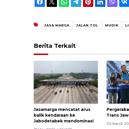
JASA MARGA
JALAN TOL
MUDIK
L
Berita Terkait
Jasamarga mencatat arus
Pergerakan
balik kendaraan ke
Trans Jaw
Jabodetabek mendominasi
30 March 20