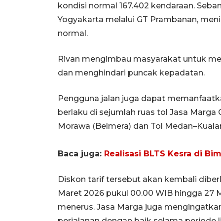
kondisi normal 167.402 kendaraan. Seban
Yogyakarta melalui GT Prambanan, meni
normal.
Rivan mengimbau masyarakat untuk menga
dan menghindari puncak kepadatan.
Pengguna jalan juga dapat memanfaatkan
berlaku di sejumlah ruas tol Jasa Marg
Morawa (Belmera) dan Tol Medan–Kuala
Baca juga:
Realisasi BLTS Kesra di Bi
Diskon tarif tersebut akan kembali diber
Maret 2026 pukul 00.00 WIB hingga 27 M
menerus. Jasa Marga juga mengingatka
perjalanan dengan baik selama periode lib