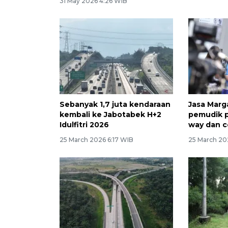
31 May 2026 4:26 WIB
Sebanyak 1,7 juta kendaraan
Jasa Mar
kembali ke Jabotabek H+2
pemudik p
Idulfitri 2026
way dan c
25 March 2026 6:17 WIB
25 March 20