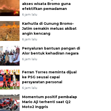
akses wisata Bromo guna
efektifkan pemadaman
6 jam lalu
Karhutla di Gunung Bromo-
Jatim semakin meluas akibat
angin kencang
6 jam lalu
Penyaluran bantuan pangan di
Alor bentuk kehadiran negara
6 jam lalu
Ferran Torres meminta dijual
ke PSG seusai capai
persyaratan personal
6 jam lalu
Momentum positif pembalap
Mario Aji terhenti saat Q2
Moto2 Inggris