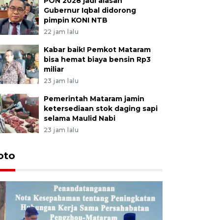
PON 2028 jadi alasan
Gubernur Iqbal didorong
pimpin KONI NTB
22 jam lalu
Kabar baik! Pemkot Mataram
bisa hemat biaya bensin Rp3
miliar
23 jam lalu
Pemerintah Mataram jamin
ketersediaan stok daging sapi
selama Maulid Nabi
23 jam lalu
oto