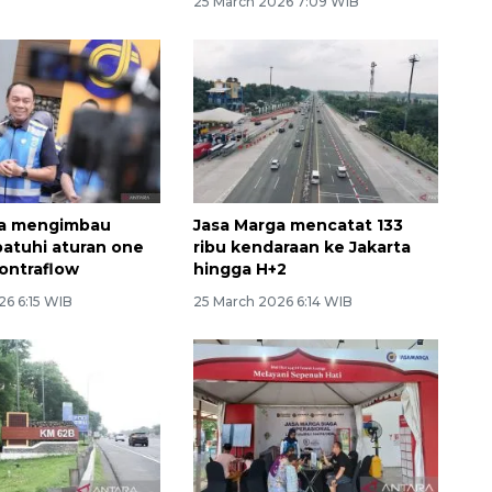
25 March 2026 7:09 WIB
ga mengimbau
Jasa Marga mencatat 133
atuhi aturan one
ribu kendaraan ke Jakarta
ontraflow
hingga H+2
26 6:15 WIB
25 March 2026 6:14 WIB
SPHP jaga harga beras