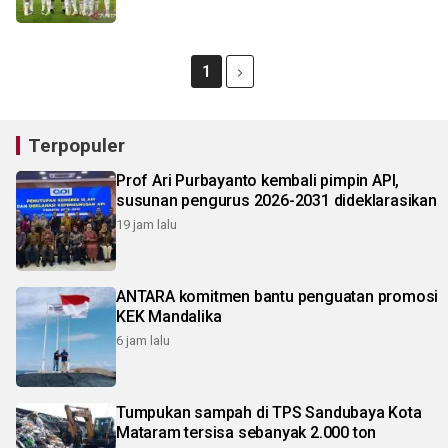
1
Terpopuler
Prof Ari Purbayanto kembali pimpin API,
susunan pengurus 2026-2031 dideklarasikan
19 jam lalu
ANTARA komitmen bantu penguatan promosi
KEK Mandalika
6 jam lalu
Tumpukan sampah di TPS Sandubaya Kota
Mataram tersisa sebanyak 2.000 ton