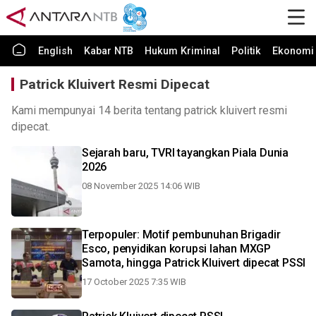
English
Kabar NTB
Hukum Kriminal
Politik
Ekonomi 
Patrick Kluivert Resmi Dipecat
Kami mempunyai 14 berita tentang patrick kluivert resmi
dipecat.
Sejarah baru, TVRI tayangkan Piala Dunia
2026
08 November 2025 14:06 WIB
Terpopuler: Motif pembunuhan Brigadir
Esco, penyidikan korupsi lahan MXGP
Samota, hingga Patrick Kluivert dipecat PSSI
17 October 2025 7:35 WIB