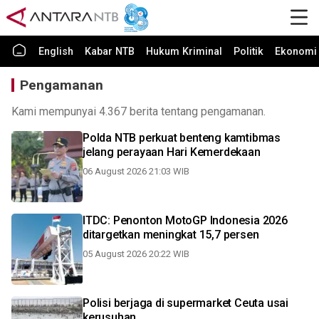
English
Kabar NTB
Hukum Kriminal
Politik
Ekonomi 
Pengamanan
Kami mempunyai 4.367 berita tentang pengamanan.
Polda NTB perkuat benteng kamtibmas
jelang perayaan Hari Kemerdekaan
06 August 2026 21:03 WIB
ITDC: Penonton MotoGP Indonesia 2026
ditargetkan meningkat 15,7 persen
05 August 2026 20:22 WIB
Polisi berjaga di supermarket Ceuta usai
kerusuhan