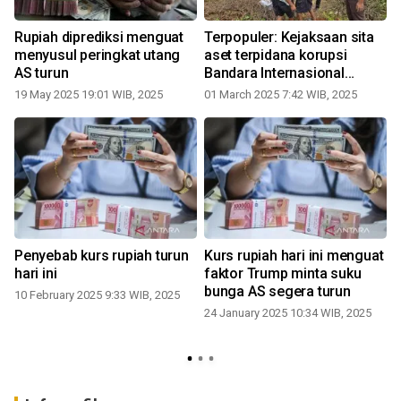
Rupiah diprediksi menguat
Terpopuler: Kejaksaan sita
menyusul peringkat utang
aset terpidana korupsi
AS turun
Bandara Internasional
Lombok, penyebab kurs
19 May 2025 19:01 WIB, 2025
01 March 2025 7:42 WIB, 2025
rupiah melemah, dan
Direktur PT KPI tersangka
korupsi Pertamina
Penyebab kurs rupiah turun
Kurs rupiah hari ini menguat
hari ini
faktor Trump minta suku
bunga AS segera turun
10 February 2025 9:33 WIB, 2025
24 January 2025 10:34 WIB, 2025