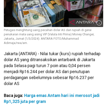
Petugas menghitung uang pecahan dolar AS dan rupiah di gerai
penukaran mata uang asing VIP (Valuta Inti Prima) Money Changer,
Jakarta, Jumat (1/3/2024). ANTARA FOTO/Muhammad
Adimaja/rwa/am.
Jakarta (ANTARA) - Nilai tukar (kurs) rupiah terhadap
dolar AS yang ditransaksikan antarbank di Jakarta
pada Selasa pagi turun 7 poin atau 0,04 persen
menjadi Rp16.244 per dolar AS dari penutupan
perdagangan sebelumnya sebesar Rp16.237 per
dolar AS
Baca juga:
Harga emas Antam hari ini merosot jadi
Rp1,325 juta per gram