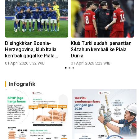
Disingkirkan Bosnia-
Klub Turki sudahi penantian
Herzegovina, klub Italia
24 tahun kembali ke Piala
kembali gagal ke Piala
Dunia
Dunia
01 April 2026 5:32 WIB
01 April 2026 5:23 WIB
Infografik