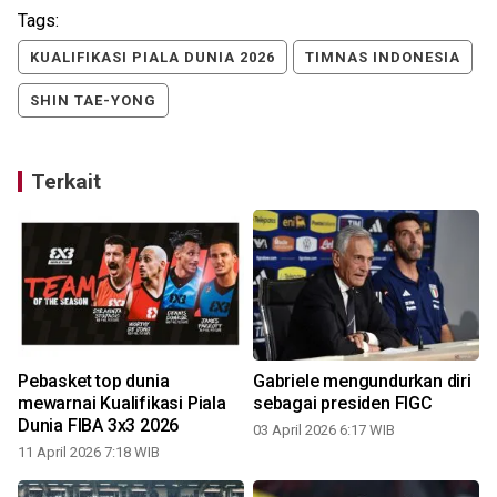
Tags:
KUALIFIKASI PIALA DUNIA 2026
TIMNAS INDONESIA
SHIN TAE-YONG
Terkait
Pebasket top dunia
Gabriele mengundurkan diri
mewarnai Kualifikasi Piala
sebagai presiden FIGC
Dunia FIBA 3x3 2026
03 April 2026 6:17 WIB
11 April 2026 7:18 WIB
0