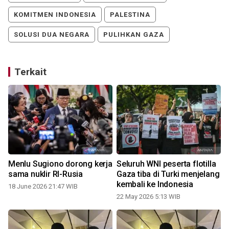
KOMITMEN INDONESIA
PALESTINA
SOLUSI DUA NEGARA
PULIHKAN GAZA
Terkait
Menlu Sugiono dorong kerja
Seluruh WNI peserta flotilla
t
sama nuklir RI-Rusia
Gaza tiba di Turki menjelang
kembali ke Indonesia
18 June 2026 21:47 WIB
22 May 2026 5:13 WIB
0