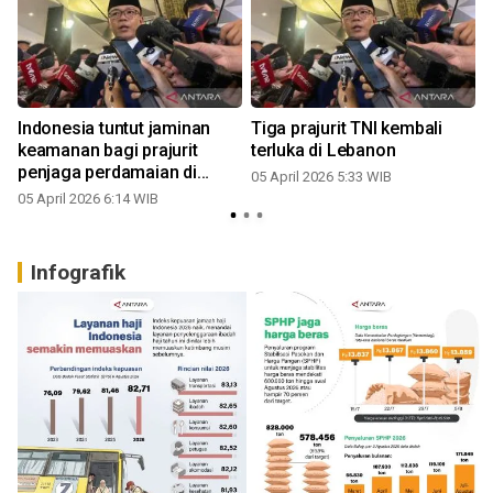
Indonesia tuntut jaminan
Tiga prajurit TNI kembali
keamanan bagi prajurit
terluka di Lebanon
penjaga perdamaian di
05 April 2026 5:33 WIB
Lebanon
05 April 2026 6:14 WIB
Infografik