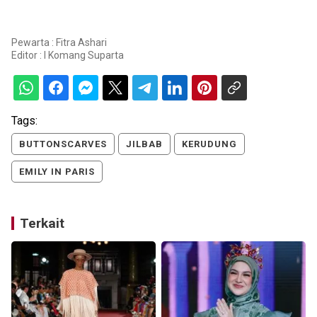
Pewarta : Fitra Ashari
Editor :
I Komang Suparta
Tags:
BUTTONSCARVES
JILBAB
KERUDUNG
EMILY IN PARIS
Terkait