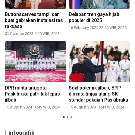
Buttonscarves tampil dan
Delapan tren gaya hijab
buat gebrakan instalasi tas
populer di 2025
raksasa
16 February 2025 22:50 WIB, 2025
01 October 2023 9:20 WIB, 2023
DPR minta anggota
Soal polemik jilbab, BPIP
Paskibraka putri tak lepas
diminta tinjau ulang SK
jilbab
standar pakaian Paskibraka
15 August 2024 16:49 WIB, 2024
15 August 2024 16:43 WIB, 2024
Infografik