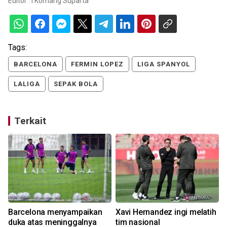
Editor :
I Komang Suparta
Tags:
BARCELONA
FERMIN LOPEZ
LIGA SPANYOL
LALIGA
SEPAK BOLA
Terkait
Barcelona menyampaikan
Xavi Hernandez ingi melatih
duka atas meninggalnya
tim nasional