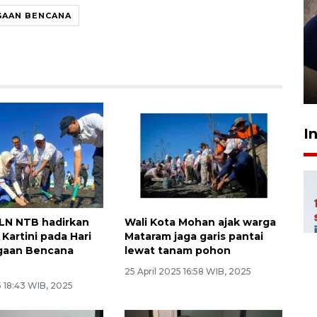
GAAN BENCANA
Sidang putusan terdakwa
pembunuhan Brigadir Nurhadi
10 March 2026 12:55 WIB
I
PLN NTB hadirkan
Wali Kota Mohan ajak warga
Kartini pada Hari
Mataram jaga garis pantai
agaan Bencana
lewat tanam pohon
25 April 2025 16:58 WIB, 2025
5 18:43 WIB, 2025