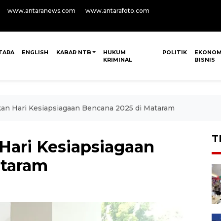
www.antaranews.com
www.antarafoto.com
TARA
ENGLISH
KABAR NTB
HUKUM
POLITIK
EKONOM
KRIMINAL
BISNIS
an Hari Kesiapsiagaan Bencana 2025 di Mataram
T
Hari Kesiapsiagaan
ataram