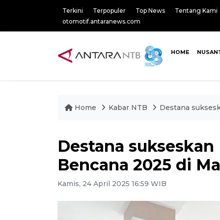
Terkini
Terpopuler
Top News
Tentang Kami
otomotif.antaranews.com
HOME
NUSAN
Home
Kabar NTB
Destana suksesk
Destana sukseskan 
Bencana 2025 di M
Kamis, 24 April 2025 16:59 WIB