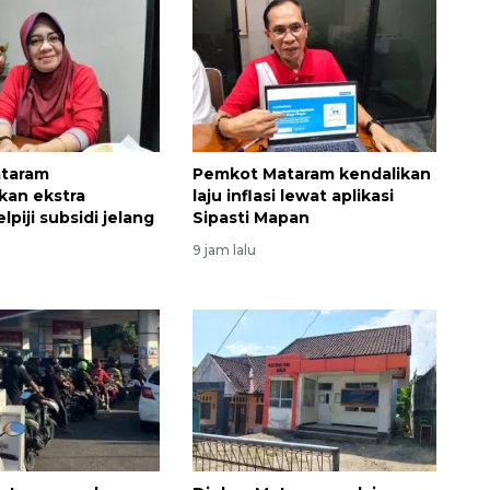
ataram
Pemkot Mataram kendalikan
kan ekstra
laju inflasi lewat aplikasi
lpiji subsidi jelang
Sipasti Mapan
9 jam lalu
Ekonomi triwulan II-2026
tumbuh 5,29 persen