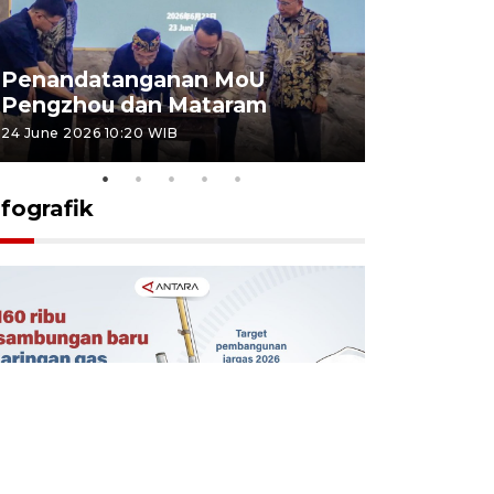
Penandatanganan MoU
Penanda
Pengzhou dan Mataram
Pengzhou
24 June 2026 10:20 WIB
23 June 2026 
nfografik