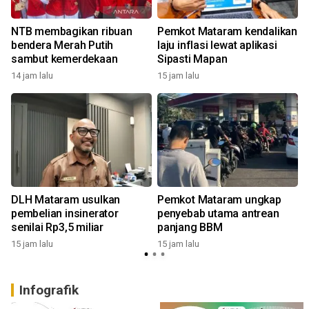
NTB membagikan ribuan
Pemkot Mataram kendalikan
bendera Merah Putih
laju inflasi lewat aplikasi
sambut kemerdekaan
Sipasti Mapan
14 jam lalu
15 jam lalu
DLH Mataram usulkan
Pemkot Mataram ungkap
pembelian insinerator
penyebab utama antrean
senilai Rp3,5 miliar
panjang BBM
15 jam lalu
15 jam lalu
Infografik